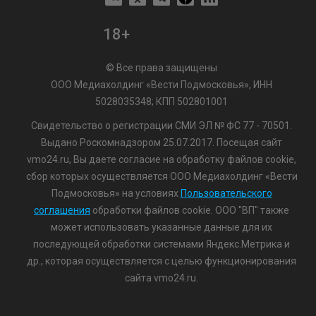
18+
© Все права защищены
ООО Медиахолдинг «Вести Подмосковья», ИНН
5028035348; КПП 502801001
Свидетельство о регистрации СМИ ЭЛ № ФС 77 - 70501.
Выдано Роскомнадзором 25.07.2017. Посещая сайт
vmo24.ru, Вы даете согласие на обработку файлов cookie,
сбор которых осуществляется ООО Медиахолдинг «Вести
Подмосковья» на условиях
Пользовательского
соглашения
обработки файлов cookie. ООО "ВП" также
может использовать указанные данные для их
последующей обработки системами Яндекс.Метрика и
др., которая осуществляется с целью функционирования
сайта vmo24.ru.
/var/www/www-root/data/www/vmo24.ru/template_footer.php