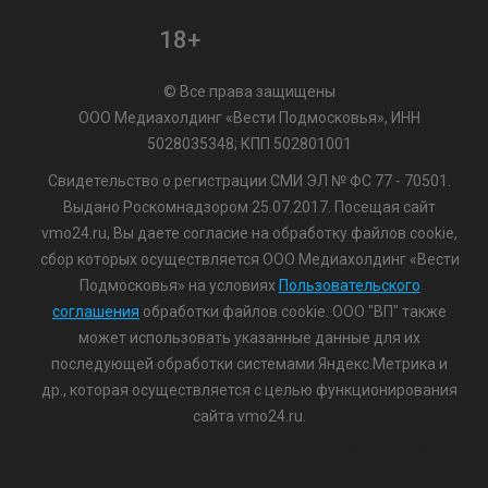
18+
© Все права защищены
ООО Медиахолдинг «Вести Подмосковья», ИНН
5028035348; КПП 502801001
Свидетельство о регистрации СМИ ЭЛ № ФС 77 - 70501.
Выдано Роскомнадзором 25.07.2017. Посещая сайт
vmo24.ru, Вы даете согласие на обработку файлов cookie,
сбор которых осуществляется ООО Медиахолдинг «Вести
Подмосковья» на условиях
Пользовательского
соглашения
обработки файлов cookie. ООО "ВП" также
может использовать указанные данные для их
последующей обработки системами Яндекс.Метрика и
др., которая осуществляется с целью функционирования
сайта vmo24.ru.
/var/www/www-root/data/www/vmo24.ru/template_footer.php