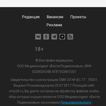
Редакция
Вакансии
Проекты
Реклама
18+
© Все права защищены
ООО Медиахолдинг «Вести Подмосковья», ИНН
5028035348; КПП 502801001
Свидетельство о регистрации СМИ ЭЛ № ФС 77 - 70501.
Выдано Роскомнадзором 25.07.2017. Посещая сайт
vmo24.ru, Вы даете согласие на обработку файлов cookie,
сбор которых осуществляется ООО Медиахолдинг «Вести
Подмосковья» на условиях
Пользовательского