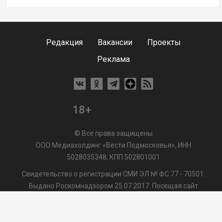
Редакция
Вакансии
Проекты
Реклама
18+
© Все права защищены
ООО Медиахолдинг «Вести Подмосковья», ИНН
5028035348; КПП 502801001
Свидетельство о регистрации СМИ ЭЛ № ФС 77 - 70501.
Выдано Роскомнадзором 25.07.2017. Посещая сайт
vmo24.ru, Вы даете согласие на обработку файлов cookie,
сбор которых осуществляется ООО Медиахолдинг «Вести
Подмосковья» на условиях
Пользовательского