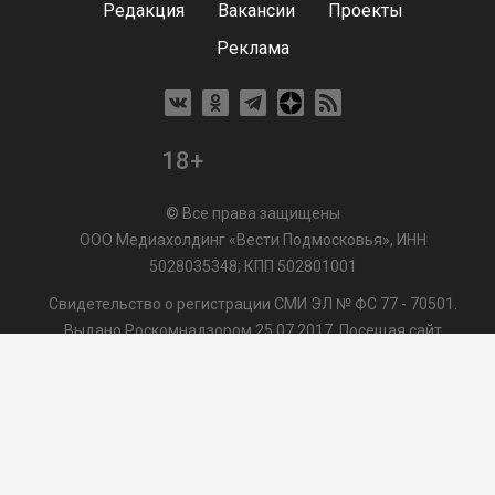
Редакция
Вакансии
Проекты
Реклама
18+
© Все права защищены
ООО Медиахолдинг «Вести Подмосковья», ИНН
5028035348; КПП 502801001
Свидетельство о регистрации СМИ ЭЛ № ФС 77 - 70501.
Выдано Роскомнадзором 25.07.2017. Посещая сайт
vmo24.ru, Вы даете согласие на обработку файлов cookie,
сбор которых осуществляется ООО Медиахолдинг «Вести
Подмосковья» на условиях
Пользовательского
соглашения
обработки файлов cookie. ООО "ВП" также
может использовать указанные данные для их
последующей обработки системами Яндекс.Метрика и