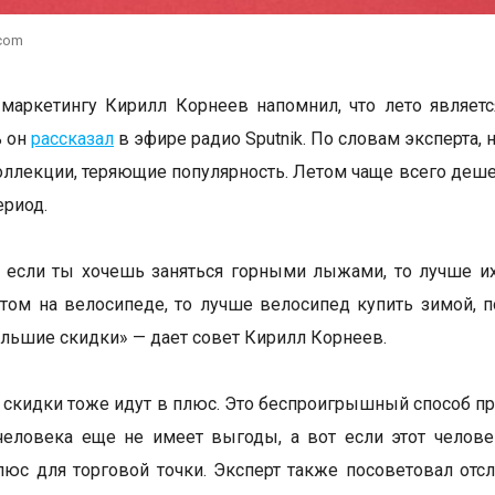
.com
 маркетингу Кирилл Корнеев напомнил, что лето являетс
ь он
рассказал
в эфире радио Sputnik. По словам эксперта
оллекции, теряющие популярность. Летом чаще всего деш
ериод.
 если ты хочешь заняться горными лыжами, то лучше их 
етом на велосипеде, то лучше велосипед купить зимой, по
ольшие скидки» — дает совет Кирилл Корнеев.
скидки тоже идут в плюс. Это беспроигрышный способ при
человека еще не имеет выгоды, а вот если этот челове
юс для торговой точки. Эксперт также посоветовал отс