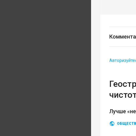
Коммента
Авторизуйте
Геост
чисто
Лучше «не
ОБЩЕСТ