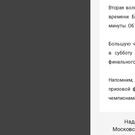
Вторая волн
времени. Б
минуты. Об
Большую ча
в субботу
финального
Напомним, 
призовой 
чемпионами
Над
Московск