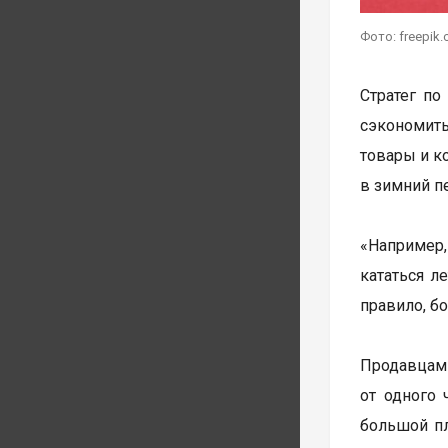
Фото: freepik
Стратег по
сэкономит
товары и к
в зимний п
«Например,
кататься л
правило, б
Продавцам 
от одного 
большой пл