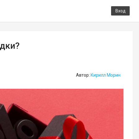
Вход
идки?
Автор:
Кирилл Морин