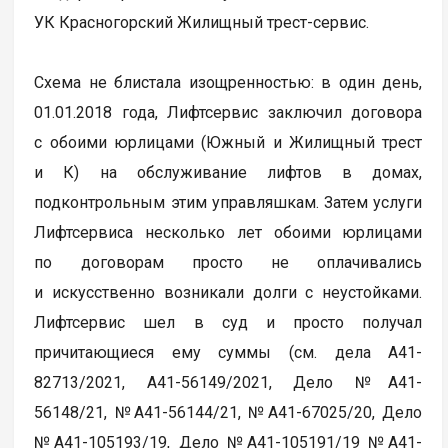
УК Красногорский Жилищный трест-сервис.
Схема не блистала изощренностью: в один день,
01.01.2018 года, Лифтсервис заключил договора
с обоими юрлицами (Южный и Жилищный трест
и К) на обслуживание лифтов в домах,
подконтрольным этим управляшкам. Затем услуги
Лифтсервиса несколько лет обоими юрлицами
по договорам просто не оплачивались
и искусственно возникали долги с неустойками.
Лифтсервис шел в суд и просто получал
причитающиеся ему суммы (см. дела А41-
82713/2021, А41-56149/2021, Дело №А41-
56148/21, №А41-56144/21, №А41-67025/20, Дело
№А41-105193/19, Дело №А41-105191/19 №А41-