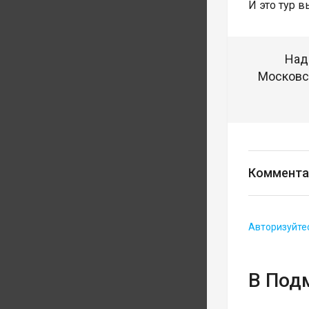
И это тур 
Над
Московск
Коммента
Авторизуйте
В Под