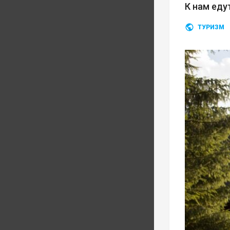
К нам еду
ТУРИЗМ