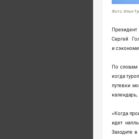
Фото: Илья Т
Президент 
Сергей Го
и сэкономи
По словам 
когда туро
путевки мо
календарь,
«Когда про
идет наплы
Заходите в