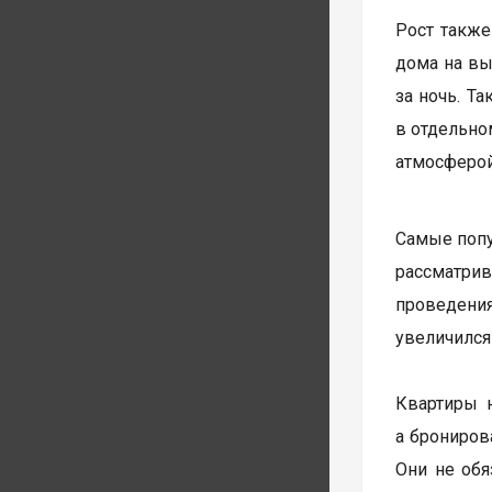
Рост также
дома на вы
за ночь. Т
в отдельно
атмосферой
Самые попу
рассматри
проведения
увеличился
Квартиры н
а брониров
Они не обя