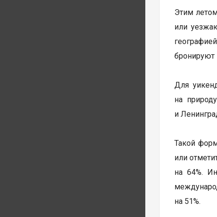
Этим летом
или уезжаю
географией
бронируют н
Для уикен
на природ
и Ленингра
Такой форм
или отмети
на 64%. Ин
междунаро
на 51%.