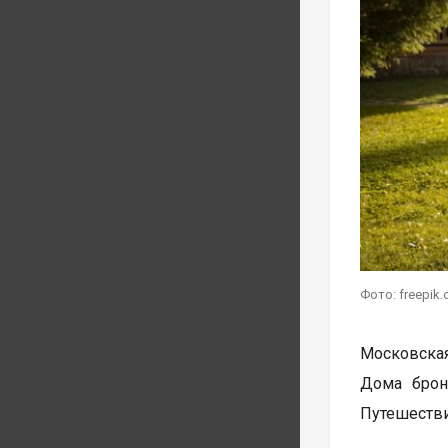
Фото: freepik
Московская
Дома брон
Путешестви