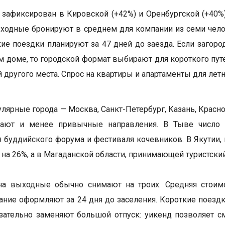
 зафиксирован в Кировской (+42%) и Оренбургской (+40%)
ходные бронируют в среднем для компании из семи челов
акие поездки планируют за 47 дней до заезда. Если заго
м доме, то городской формат выбирают для короткого пу
 другого места. Спрос на квартиры и апартаменты для лет
лярные города — Москва, Санкт-Петербург, Казань, Красн
вают и менее привычные направления. В Тыве число
 буддийского форума и фестиваля кочевников. В Якутии,
 на 26%, а в Магаданской области, принимающей туристский
а выходные обычно снимают на троих. Средняя стоимос
ание оформляют за 24 дня до заселения. Короткие поездк
зательно заменяют большой отпуск: уикенд позволяет см