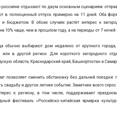
 россияне отдыхают по двум основным сценариям: отправ
т в полноценный отпуск примерно на 11 дней. Оба форма
 и бюджетом. В обоих случаях растёт интерес к загор
а 10% чаще, чем в прошлом году, а на периоды от 7 ночей 
да обычно выбирают дом недалеко от крупного города,
у или в другой регион. Для короткого загородного о
дскую области, Краснодарский край, Башкортостан и Самар
ат позволяет сменить обстановку без дальней поездки: 
ть свадьбу и другое летнее событие. Заметнее всего спро
терес к региону, в том числе, поддерживает празднов
дный фестиваль «Российско-китайская ярмарка культур