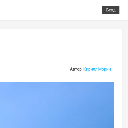
Вход
Автор:
Кирилл Морин