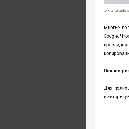
Фото: pexels.
Многие пол
Google. Чт
провайдер
копировани
Полное ре
Для полно
и авторизу