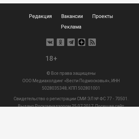
Редакция
Вакансии
Проекты
Реклама
18+
© Все права защищены
ООО Медиахолдинг «Вести Подмосковья», ИНН
5028035348; КПП 502801001
Свидетельство о регистрации СМИ ЭЛ № ФС 77 - 70501.
Выдано Роскомнадзором 25.07.2017. Посещая сайт
vmo24.ru, Вы даете согласие на обработку файлов cookie,
сбор которых осуществляется ООО Медиахолдинг «Вести
Подмосковья» на условиях
Пользовательского
соглашения
обработки файлов cookie. ООО "ВП" также