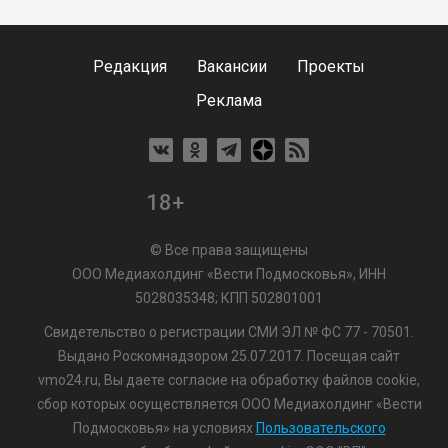
Редакция
Вакансии
Проекты
Реклама
18+
© Все права защищены
ООО Медиахолдинг «Вести Подмосковья», ИНН
5028035348; КПП 502801001
Свидетельство о регистрации СМИ ЭЛ № ФС 77 - 70501.
Выдано Роскомнадзором 25.07.2017. Посещая сайт
vmo24.ru, Вы даете согласие на обработку файлов cookie,
сбор которых осуществляется ООО Медиахолдинг «Вести
Подмосковья» на условиях
Пользовательского