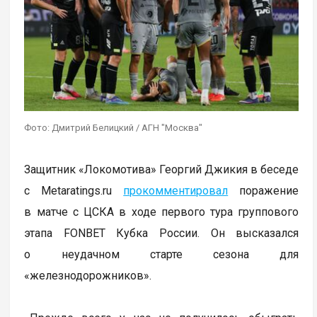
Фото: Дмитрий Белицкий / АГН "Москва"
Защитник «Локомотива» Георгий Джикия в беседе
с Metaratings.ru
прокомментировал
поражение
в матче с ЦСКА в ходе первого тура группового
этапа FONBET Кубка России. Он высказался
о неудачном старте сезона для
«железнодорожников».