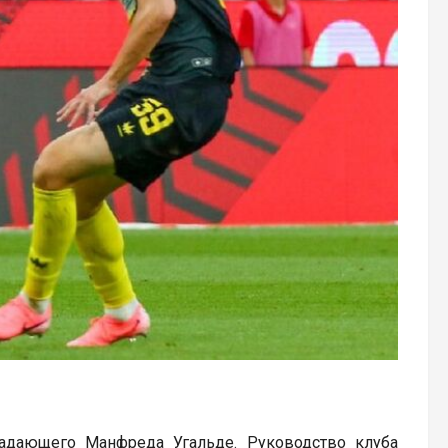
адающего Манфреда Угальде. Руководство клуба