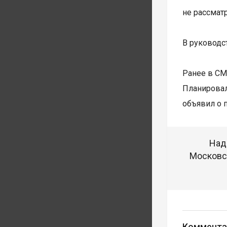
не рассмат
В руководс
Ранее в СМ
Планировал
объявил о 
Над
Московск
Коммента