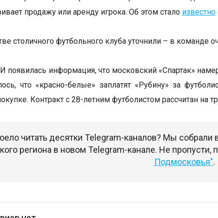
ривает продажу или аренду игрока. Об этом стало
известно
тве столичного футбольного клуба уточнили – в команде 
И появилась информация, что московский «Спартак» наме
ось, что «красно-белые» заплатят «Рубину» за футбол
покупке. Контракт с 28-летним футболистом рассчитан на 
оело читать десятки Telegram-каналов? Мы собрали
ого региона в новом Telegram-канале. Не пропусти,
Подмосковья"
.
риев нет