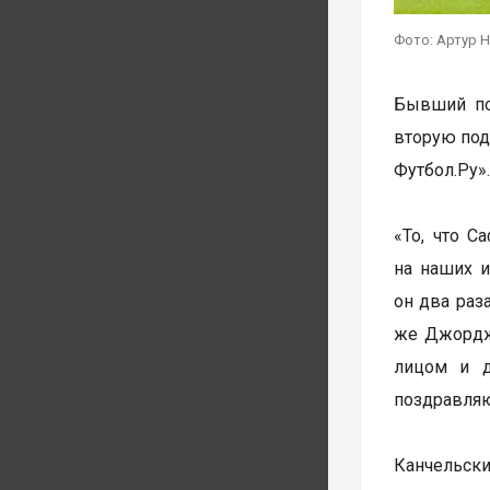
Фото: Артур 
Бывший по
вторую под
Футбол.Ру».
«То, что С
на наших и
он два раз
же Джордж 
лицом и д
поздравляю
Канчельск