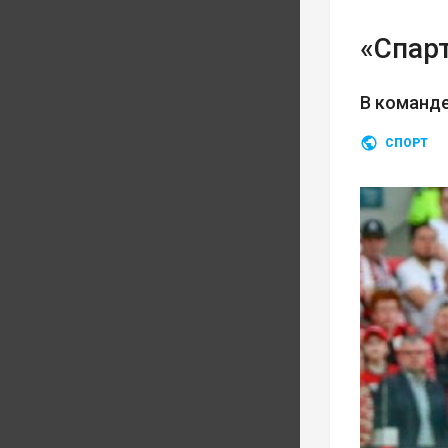
«Спарт
В команд
СПОРТ