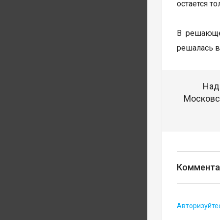
остается т
В решающе
решалась в
Над
Московск
Коммента
Авторизуйте