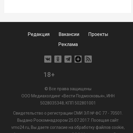
Редакция
Вакансии
Проекты
Реклама
18+
© Все права защищены
ООО Медиахолдинг «Вести Подмосковья», ИНН
5028035348; КПП 502801001
Свидетельство о регистрации СМИ ЭЛ № ФС 77 - 70501.
Выдано Роскомнадзором 25.07.2017. Посещая сайт
vmo24.ru, Вы даете согласие на обработку файлов cookie,