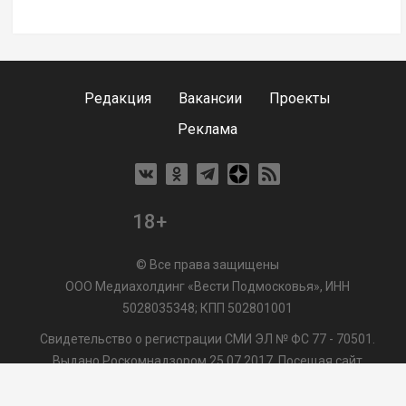
Редакция
Вакансии
Проекты
Реклама
18+
© Все права защищены
ООО Медиахолдинг «Вести Подмосковья», ИНН
5028035348; КПП 502801001
Свидетельство о регистрации СМИ ЭЛ № ФС 77 - 70501.
Выдано Роскомнадзором 25.07.2017. Посещая сайт
vmo24.ru, Вы даете согласие на обработку файлов cookie,
сбор которых осуществляется ООО Медиахолдинг «Вести