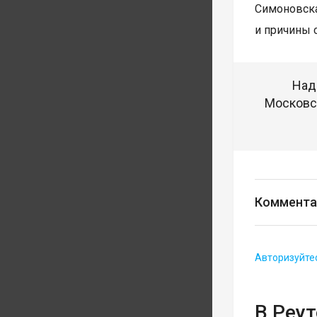
Симоновск
и причины 
Над
Московск
Коммента
Авторизуйте
В Реу