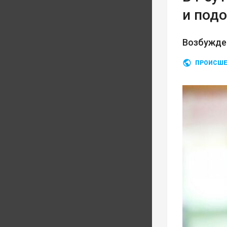
и под
Возбужде
ПРОИСШЕ