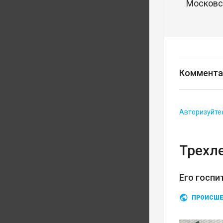
Московск
Коммента
Авторизуйте
Трехл
Его госп
ПРОИСШЕ