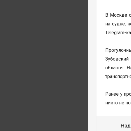
В Москве с
на судне, 
Telegram-к
Прогулочн
Зубовский
области. 
транспортн
Ранее у пр
никто не п
Над