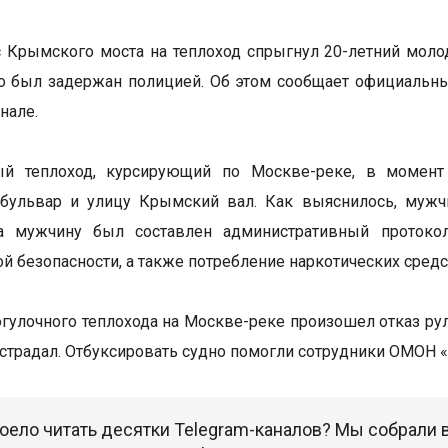
 Крымского моста на теплоход спрыгнул 20-летний молод
но был задержан полицией. Об этом сообщает официаль
анале.
ый теплоход, курсирующий по Москве-реке, в момен
 бульвар и улицу Крымский вал. Как выяснилось, мужч
На мужчину был составлен административный протокол
ой безопасности, а также потребление наркотических средс
огулочного теплохода на Москве-реке произошел отказ р
острадал. Отбуксировать судно помогли сотрудники ОМОН 
оело читать десятки Telegram-каналов? Мы собрали