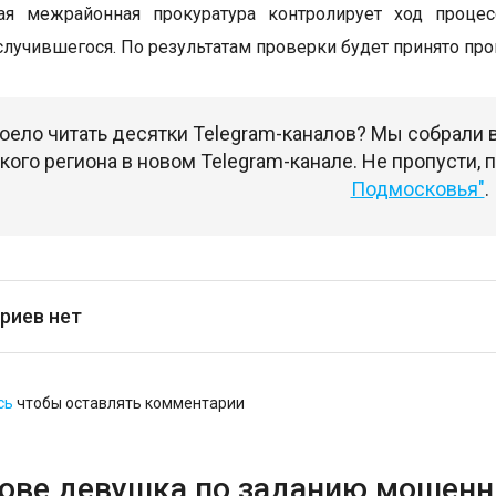
ая межрайонная прокуратура контролирует ход процес
случившегося. По результатам проверки будет принято пр
оело читать десятки Telegram-каналов? Мы собрали
ого региона в новом Telegram-канале. Не пропусти,
Подмосковья"
.
риев нет
сь
чтобы оставлять комментарии
тове девушка по заданию мошенн