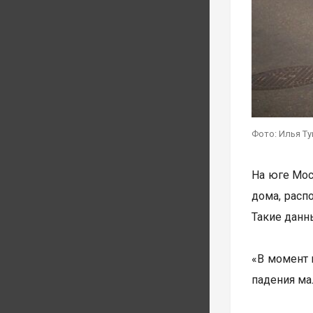
Фото: Илья Т
На юге Мос
дома, расп
Такие дан
«В момент 
падения ма