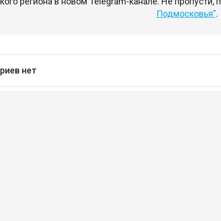
ого региона в новом Telegram-канале. Не пропусти,
Подмосковья"
.
риев нет
сь
чтобы оставлять комментарии
кансии
Проекты