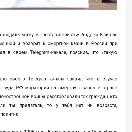
конодательству и госстроительству Андрей Клишас
зменной и возврат к смертной казни в России при
 в своем Telegram-канале, пояснив, что «такую
 своего Telegram-канала заявил, что в случае
о суда РФ мораторий на смертную казнь в стране
ечественной войны расстреливали тех граждан, кто
ли ты предатель, то у тебя нет ни возраста,
 политик.
олнение в 1996 году. В следующем году Российская