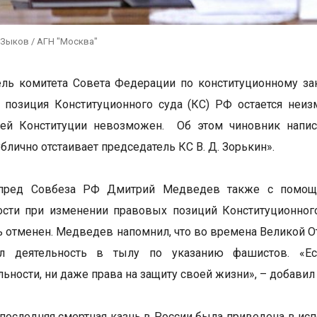
 Зыков / АГН "Москва"
ль комитета Совета Федерации по конституционному за
о позиция Конституционного суда (КС) РФ остается неи
ей Конституции невозможен. Об этом чиновник написал
блично отстаивает председатель КС В. Д. Зорькин».
пред Совбеза РФ Дмитрий Медведев также с помощью
ости при изменении правовых позиций Конституционног
 отменен. Медведев напомнил, что во времена Великой От
ал деятельность в тылу по указанию фашистов. «Ес
льности, ни даже права на защиту своей жизни», – добавил
последняя смертная казнь в России была приведена в исп