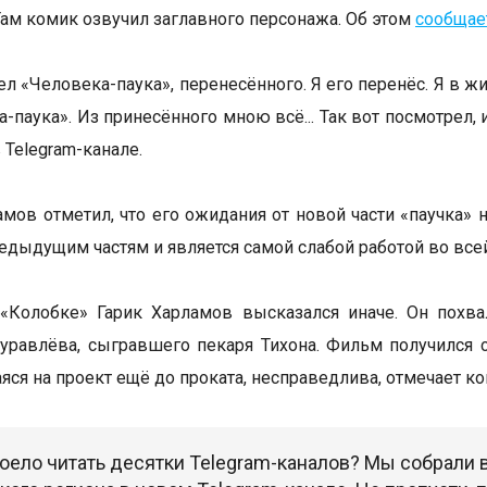
Там комик озвучил заглавного персонажа. Об этом
сообщае
ел «Человека-паука», перенесённого. Я его перенёс. Я в ж
-паука». Из принесённого мною всё... Так вот посмотрел, 
 Telegram-канале.
амов отметил, что его ожидания от новой части «паучка»
редыдущим частям и является самой слабой работой во всей
 «Колобке» Гарик Харламов высказался иначе. Он похв
равлёва, сыгравшего пекаря Тихона. Фильм получился 
ся на проект ещё до проката, несправедлива, отмечает ко
оело читать десятки Telegram-каналов? Мы собрали