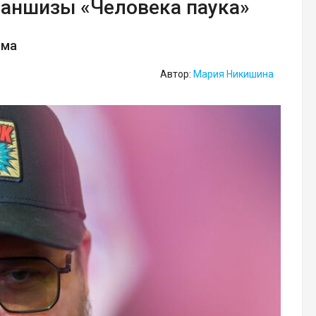
раншизы «Человека паука»
ьма
Автор:
Мария Никишина