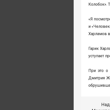
Колобок». 
«Я посмотр
и «Человека
Харламов в
Гарик Харл
уступает п
При это о
Дмитрия Жу
обрушившая
Над