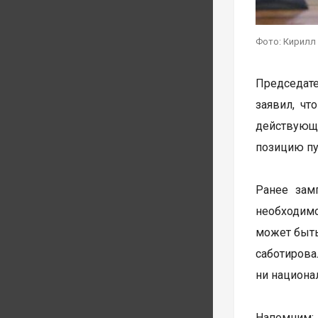
Фото: Кирилл
Председате
заявил, чт
действующ
позицию пу
Ранее зам
необходим
может быть
саботиров
ни национа
Напомним: 