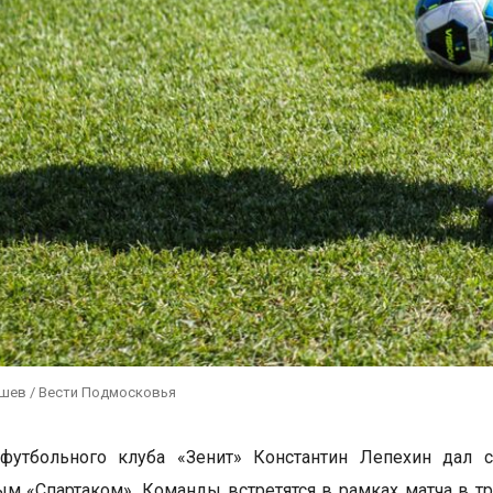
ушев / Вести Подмосковья
 футбольного клуба «Зенит» Константин Лепехин дал 
ым «Спартаком». Команды встретятся в рамках матча в т