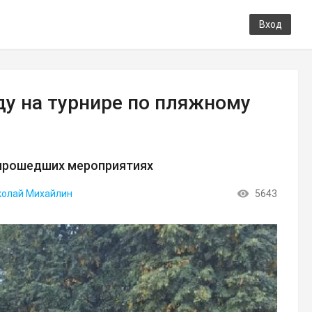
Вход
у на турнире по пляжному
 прошедших мероприятиях
колай Михайлин
5643