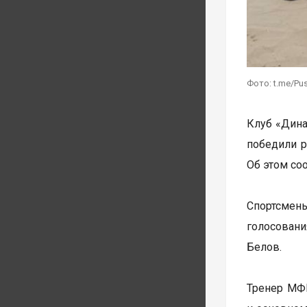
Фото: t.me/Pu
Клуб «Дина
победили р
Об этом со
Спортсмены
голосовани
Белов.
Тренер МФК