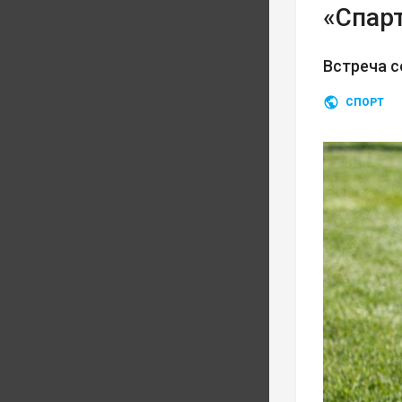
«Спар
Встреча с
СПОРТ