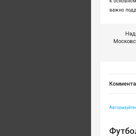
к основном
важно подд
Над
Московск
Коммента
Авторизуйте
Футбо