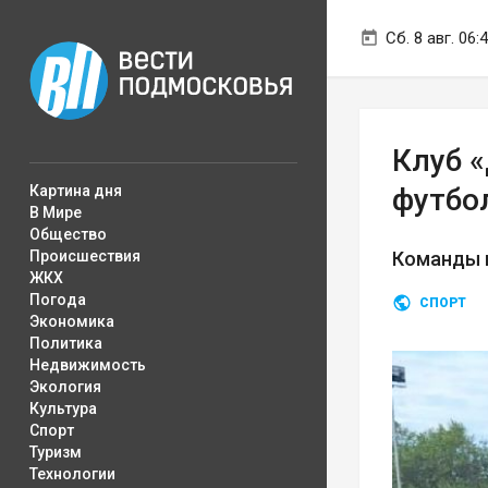
Сб. 8 авг. 06:
Клуб 
Картина дня
футбо
В Мире
Общество
Происшествия
Команды и
ЖКХ
Погода
СПОРТ
Экономика
Политика
Недвижимость
Экология
Культура
Спорт
Туризм
Технологии