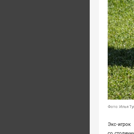
Фото: Илья Т
Экс-игрок
со столичн