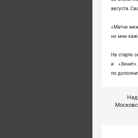
августа. С
«Матчи меж
но мне каже
На старте 
и «Зенит»
по дополни
Над
Московск