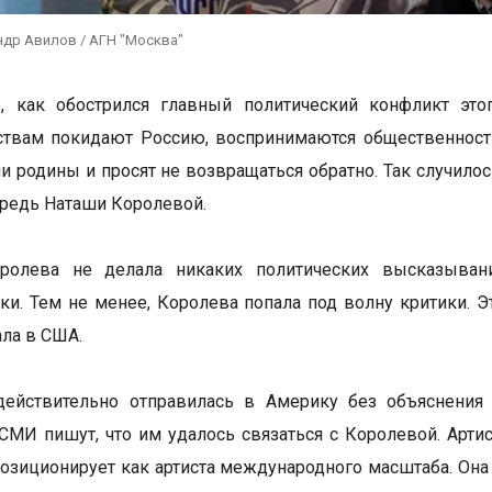
ндр Авилов / АГН "Москва"
о, как обострился главный политический конфликт эт
ствам покидают Россию, воспринимаются общественност
и родины и просят не возвращаться обратно. Так случило
ередь Наташи Королевой.
ролева не делала никаких политических высказыван
ки. Тем не менее, Королева попала под волну критики. Эт
ала в США.
действительно отправилась в Америку без объяснения 
 СМИ пишут, что им удалось связаться с Королевой. Артис
озиционирует как артиста международного масштаба. Она 