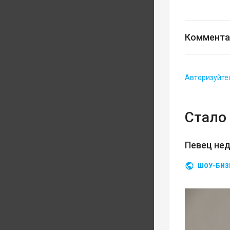
Коммента
Авторизуйте
Стало 
Певец нед
ШОУ-БИЗ