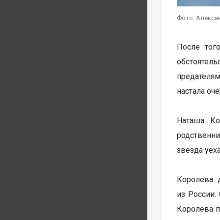
Фото: Алекса
После тог
обстоятель
предателям
настала оч
Наташа Ко
родственни
звезда уех
Королева 
из России.
Королева п