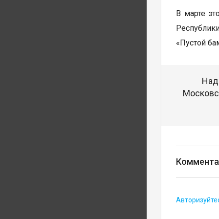
В марте эт
Республики
«Пустой бам
Над
Московск
Коммента
Авторизуйте