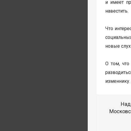
и имеет пр
навестить.
Что интере
социальных
новые слух
О том, что
разводитьс
изменнику.
Над
Московск