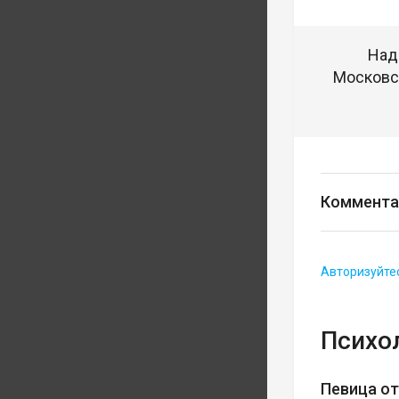
Над
Московск
Коммента
Авторизуйте
Психо
Певица о