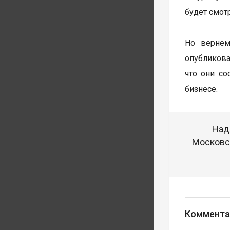
будет смот
Но вернем
опубликова
что они со
бизнесе.
Над
Московск
Коммента