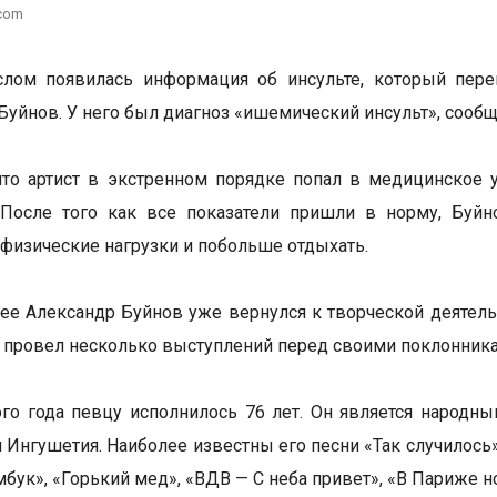
.com
слом появилась информация об инсульте, который пере
Буйнов. У него был диагноз «ишемический инсульт», сооб
что артист в экстренном порядке попал в медицинское 
. После того как все показатели пришли в норму, Буй
 физические нагрузки и побольше отдыхать.
ее Александр Буйнов уже вернулся к творческой деятельн
и провел несколько выступлений перед своими поклонник
ого года певцу исполнилось 76 лет. Он является народн
 Ингушетия. Наиболее известны его песни «Так случилось»,
бук», «Горький мед», «ВДВ — С неба привет», «В Париже но