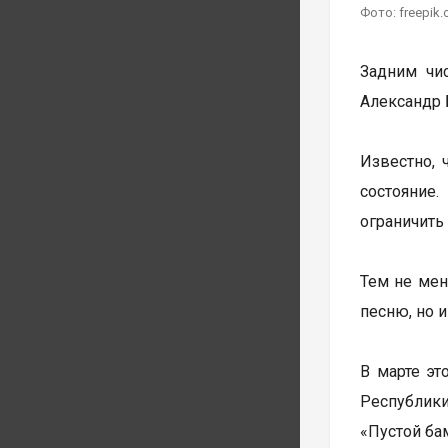
Фото: freepik
Задним чи
Александр 
Известно, 
состояние
ограничить
Тем не мен
песню, но 
В марте эт
Республики
«Пустой бам