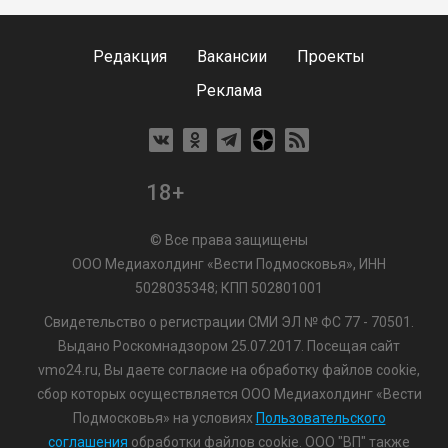
Редакция
Вакансии
Проекты
Реклама
18+
© Все права защищены
ООО Медиахолдинг «Вести Подмосковья», ИНН
5028035348; КПП 502801001
Свидетельство о регистрации СМИ ЭЛ № ФС 77 - 70501.
Выдано Роскомнадзором 25.07.2017. Посещая сайт
vmo24.ru, Вы даете согласие на обработку файлов cookie,
сбор которых осуществляется ООО Медиахолдинг «Вести
Подмосковья» на условиях
Пользовательского
соглашения
обработки файлов cookie. ООО "ВП" также