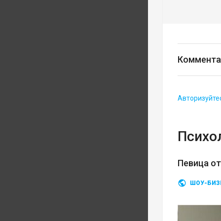
Коммента
Авторизуйте
Психо
Певица о
ШОУ-БИЗ