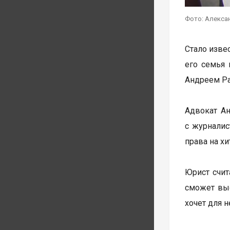
Фото: Алекса
Стало изве
его семья 
Андреем Р
Адвокат Ан
с журнали
права на х
Юрист счит
сможет выс
хочет для 