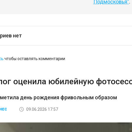
Подмосковья"
.
риев нет
сь
чтобы оставлять комментарии
лог оценила юбилейную фотосес
тметила день рождения фривольным образом
09.06.2026 17:57
НЕС