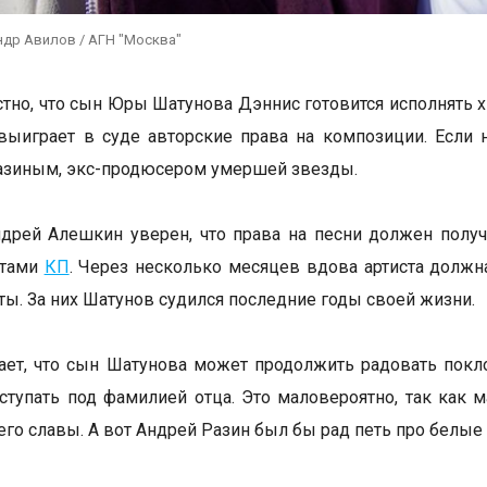
ндр Авилов / АГН "Москва"
стно, что сын Юры Шатунова Дэннис готовится исполнять хи
выиграет в суде авторские права на композиции. Если н
азиным, экс-продюсером умершей звезды.
дрей Алешкин уверен, что права на песни должен получ
стами
КП
. Через несколько месяцев вдова артиста должна
иты. За них Шатунов судился последние годы своей жизни.
ает, что сын Шатунова может продолжить радовать покло
тупать под фамилией отца. Это маловероятно, так как м
него славы. А вот Андрей Разин был бы рад петь про белые