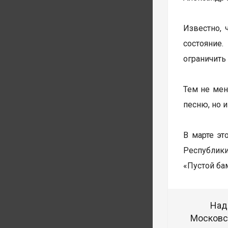
Известно, 
состояние
ограничить
Тем не мен
песню, но 
В марте эт
Республики
«Пустой бам
Над
Московск