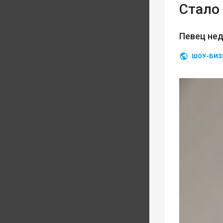
Стало 
Певец нед
ШОУ-БИЗ