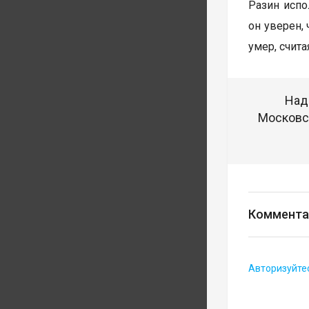
Разин испо
он уверен,
умер, счит
Над
Московск
Коммента
Авторизуйте