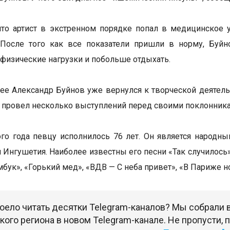
что артист в экстренном порядке попал в медицинское 
. После того как все показатели пришли в норму, Буй
 физические нагрузки и побольше отдыхать.
ее Александр Буйнов уже вернулся к творческой деятельн
и провел несколько выступлений перед своими поклонник
ого года певцу исполнилось 76 лет. Он является народн
 Ингушетия. Наиболее известны его песни «Так случилось»,
бук», «Горький мед», «ВДВ — С неба привет», «В Париже но
оело читать десятки Telegram-каналов? Мы собрали
ого региона в новом Telegram-канале. Не пропусти,