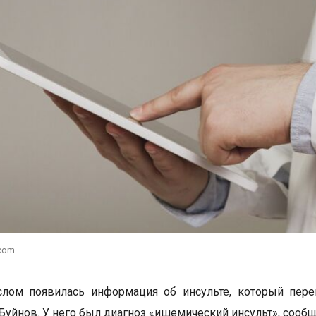
.com
слом появилась информация об инсульте, который пере
Буйнов. У него был диагноз «ишемический инсульт», сооб