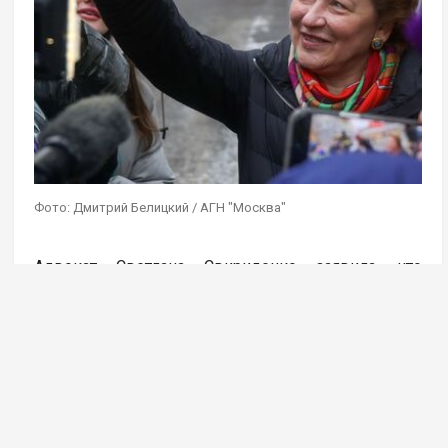
Фото: Дмитрий Белицкий / АГН "Москва"
Адвокат Светлана Свириденко заявила, что
покупательница квартиры Ларисы Долиной
Полина Лурье не имеет претензий к бывшей
хозяйке по оплате жилищно-коммунальных услуг.
Певица полностью оплатила все счета, сообщает
ТАСС.