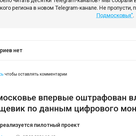
оело читать десятки Telegram-каналов? Мы собрали
ого региона в новом Telegram-канале. Не пропусти,
Подмосковья"
.
риев нет
сь
чтобы оставлять комментарии
московье впервые оштрафован вл
рщевик по данным цифрового мо
 реализуется пилотный проект