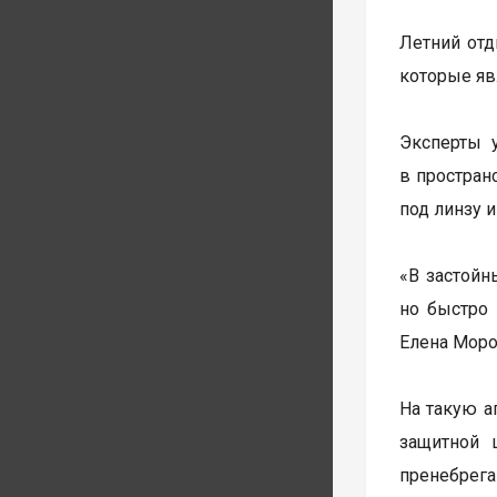
Летний отд
которые яв
Эксперты 
в простран
под линзу 
«В застойн
но быстро 
Елена Моро
На такую а
защитной 
пренебрега