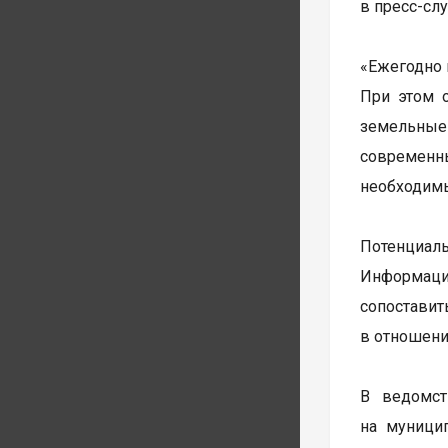
в пресс-сл
«Ежегодно 
При этом 
земельные 
современн
необходимы
Потенциал
Информаци
сопоставит
в отношени
В ведомст
на муници