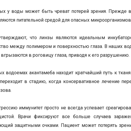
ых у воды может быть чреват потерей зрения. Прежде все
ляются питательной средой для опасных микроорганизмов
утверждают, что линзы являются идеальным инкубаторо
ство между полимером и поверхностью глаза. В наших во
и вгрызаются в роговицу глаза, приводя к его разрушению.
ых водоемах акантамеба находит кратчайший путь к тканям
переходит в стадию, когда консервативное лечение пере
зова.
грессию иммунитет просто не всегда успевает среагирова
цистой. Врачи фиксируют все больше случаев зараж
ющий защитными очками. Пациент может потерять зрени