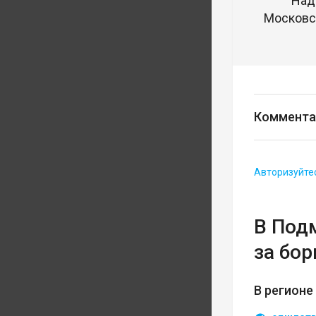
Над
Московск
Коммента
Авторизуйте
В Под
за бо
В регионе