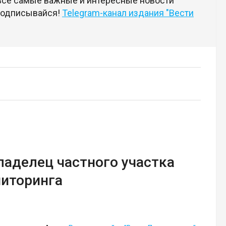
 все самые важные и интересные новости
 подписывайся!
Telegram-канал издания "Вести
аделец частного участка
ниторинга