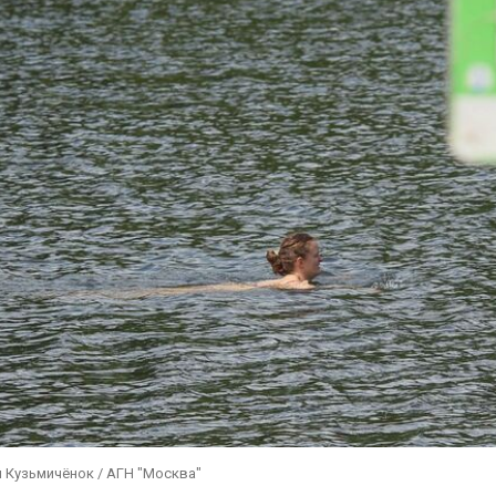
 Кузьмичёнок / АГН "Москва"