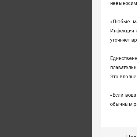
невыносима
«Любые ма
Инфекция к
уточняет в
Единствен
плавательн
Это вполне
«Если вода
обычным ра