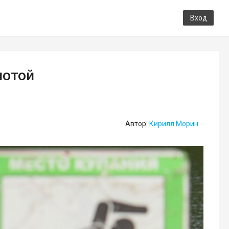
Вход
потой
Автор:
Кирилл Морин