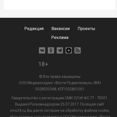
Редакция
Вакансии
Проекты
Реклама
18+
© Все права защищены
ООО Медиахолдинг «Вести Подмосковья», ИНН
5028035348; КПП 502801001
Свидетельство о регистрации СМИ ЭЛ № ФС 77 - 70501.
Выдано Роскомнадзором 25.07.2017. Посещая сайт
vmo24.ru, Вы даете согласие на обработку файлов cookie,
сбор которых осуществляется ООО Медиахолдинг «Вести