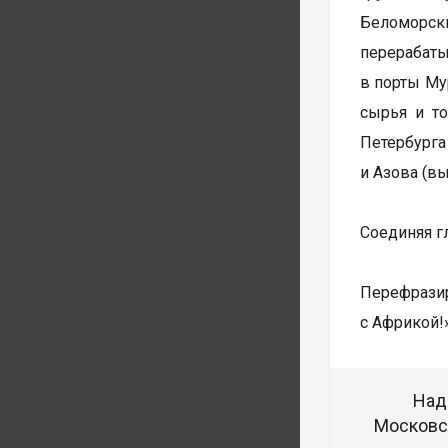
Беломорски
перерабаты
в порты Му
сырья и т
Петербурга
и Азова (в
Соединяя г
Перефрази
с Африкой!»
Над
Московск