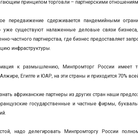
гающим принципом торговли – партнерскими отношениями
ное передвижение сдерживается пандемийными огран
но уже существуют налаженные деловые связи бизнеса
нно-частного партнерства, где бизнес предоставляет запро
ацию инфраструктуры.
мация к размышлению, Минпромторг России имеет то
Алжире, Египте и ЮАР, на эти страны и приходится 70% все
узнать африканские партнеры из других стран наши предло
ранцузские государственные и частные фирмы, букваль
ий.
стой, надо делегировать Минпромторгу России полн