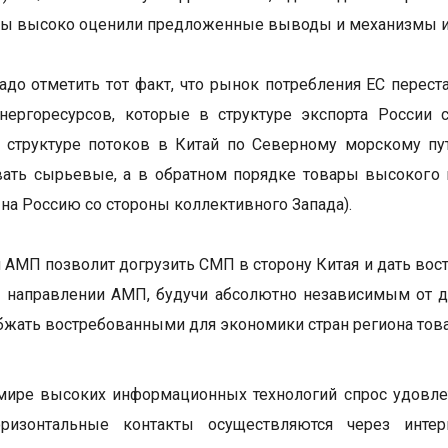
ты высоко оценили предложенные выводы и механизмы и
адо отметить тот факт, что рынок потребления ЕС перес
энергоресурсов, которые в структуре экспорта России
 структуре потоков в Китай по Северному морскому пу
ать сырьевые, а в обратном порядке товары высокого 
на Россию со стороны коллективного Запада).
 АМП позволит догрузить СМП в сторону Китая и дать вос
 направлении АМП, будучи абсолютно независимым от д
бжать востребованными для экономики стран региона тов
 мире высоких информационных технологий спрос удовл
оризонтальные контакты осуществляются через инте