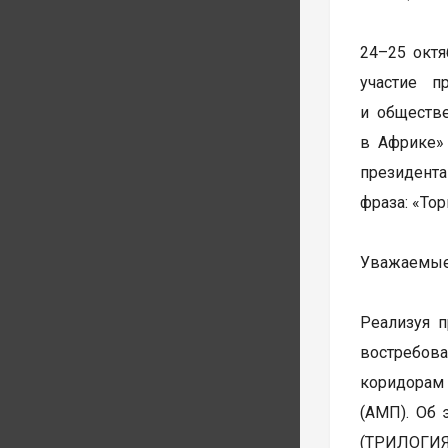
24–25 окт
участие п
и обществе
в Африке»
президент
фраза: «То
Уважаемые 
Реализуя п
востребова
коридорам 
(АМП). Об 
(ТРИЛОГИЯ)