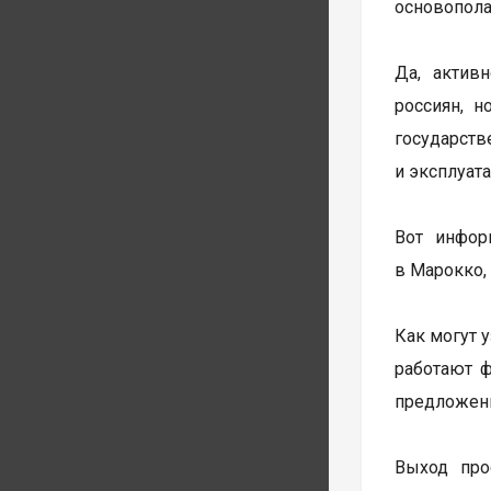
основопола
Да, актив
россиян, 
государстве
и эксплуат
Вот инфор
в Марокко, 
Как могут 
работают ф
предложен
Выход про