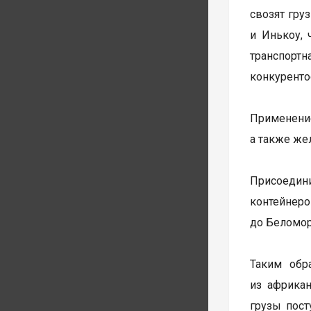
свозят гру
и Инькоу, 
транспортн
конкуренто
Применение
а также же
Присоедини
контейнер
до Беломорс
Таким обр
из африкан
грузы пост