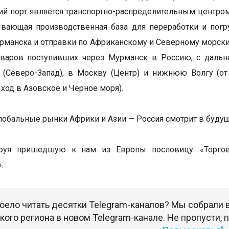
й порт является транспортно-распределительным центром
вающая производственная база для переработки и погру
рманска и отправки по Африканскому и Северному морским
оваров поступивших через Мурманск в Россию, с даль
 (Северо-Запад), в Москву (Центр) и нижнюю Волгу (о
ыход в Азовское и Черное моря).
лобальные рынки Африки и Азии — Россия смотрит в будущ
руя пришедшую к нам из Европы пословицу: «Торгов
.
оело читать десятки Telegram-каналов? Мы собрали
ого региона в новом Telegram-канале. Не пропусти,