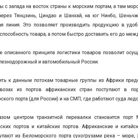
зы с запада на восток страны к морским портам, а там мо
через Тянцзинь, Циндао и Шанхай, на юг Нинбо, Шеньч
ая линия. Это позволяет производить продукцию в удо
способность товара, а потом быстро доставить его до меж
 описанного принципа логистики товаров позволит осуще
лезнодорожный и автомобильный России.
ть к данным потокам товарные группы из Африки предс
овозах из портов африканских стран поступают в по
кого порта (для России) и на СМП, где работают суда ледо
азом центром транзитной перевалки становится порт 
ских портов и китайских портов. Африканские и китай
упают из Беломорского порта сухогрузами река – море