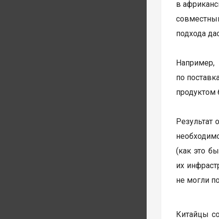
в африканс
совместны
подхода да
Например,
по поставк
продуктом 
Результат 
необходимо
(как это б
их инфраст
не могли п
Китайцы со