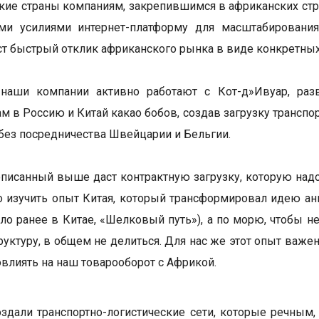
кие страны компаниям, закрепившимся в африканских стр
ми усилиями интернет-платформу для масштабирования
ст быстрый отклик африканского рынка в виде конкретны
 наши компании активно работают с Кот-д»Ивуар, ра
ам в Россию и Китай какао бобов, создав загрузку тран
без посредничества Швейцарии и Бельгии.
описанный выше даст контрактную загрузку, которую надо
 изучить опыт Китая, который трансформировал идею анг
ыло ранее в Китае, «Шелковый путь»), а по морю, чтобы не
руктуру, в общем не делиться. Для нас же этот опыт важ
овлиять на наш товарооборот с Африкой.
здали транспортно-логистические сети, которые речны