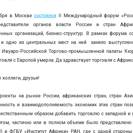
ября в Москве
состоялся
II Международный форум «Росси
редставители органов власти России и стран Африк
нных организаций, бизнес-структур. В рамках форума с
 и одно из центральных мест на ней заняло выступле
а Ивуаро-Российской Торгово-промышленной палаты Кюр
рговля с Европой умерла. Да здравствует торговля с Африк
коллеги, друзья!
роекты на рынке России, африканских стран, стран Ази
нность и взаимодополняемость экономик этих стран по
естественным образом добавить торговлю с западной и
этом, частично или в полном объеме было представлен
 и ФГБУ «Институт Африки» РАН, где с одной стороны 