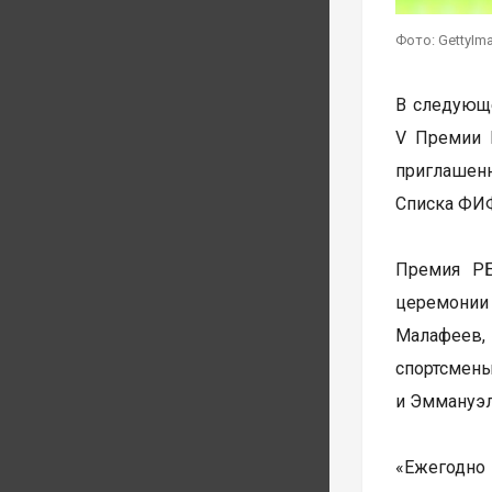
Фото: GettyIm
В следующе
V Премии 
приглашенн
Списка ФИФ
Премия РБ
церемонии
Малафеев,
спортсмен
и Эммануэл
«Ежегодно