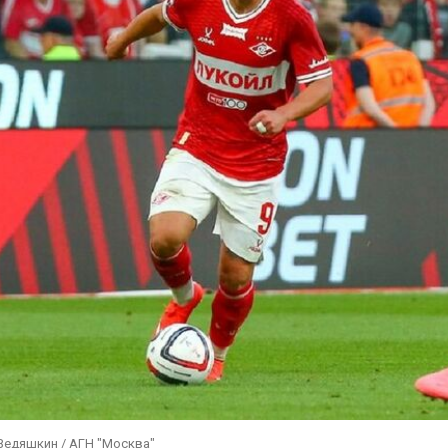
Ведяшкин / АГН "Москва"