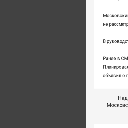
Московски
не рассмат
В руководс
Ранее в СМ
Планировал
объявил о 
Над
Московск