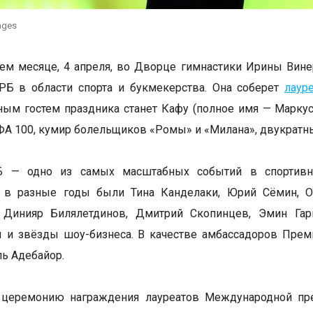
ages
м месяце, 4 апреля, во Дворце гимнастики Ирины Вине
РБ в области спорта и букмекерства. Она соберет
лаур
ым гостем праздника станет Кафу (полное имя — Маркус
А 100, кумир болельщиков «Ромы» и «Милана», двукратны
 — одно из самых масштабных событий в спортивно-
 в разные годы были Тина Канделаки, Юрий Сёмин, Ок
 Динияр Билялетдинов, Дмитрий Скопинцев, Эмин Гари
ы и звёзды шоу-бизнеса. В качестве амбассадоров Пре
ь Адебайор.
 церемонию награждения лауреатов Международной пр