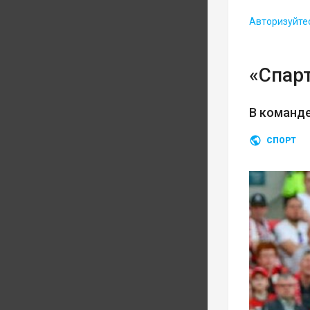
Авторизуйте
«Спарт
В команд
СПОРТ