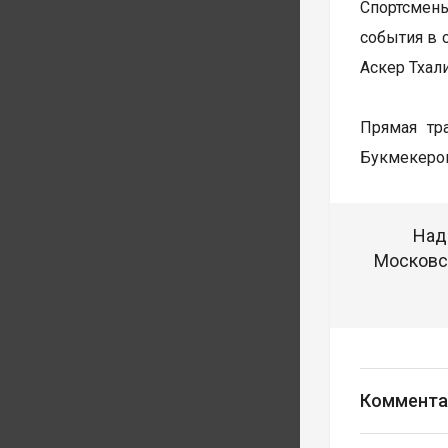
Спортсмен
события в 
Аскер Тхал
Прямая тр
Букмекеров
Над
Московск
Коммента