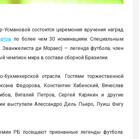
р-Усмановой состоится церемония вручения наград
еатов
по более чем 30 номинациям. Специальным
 Эванжелиста ди Мораес) — легенда футбола, член
й чемпион мира в составе сборной Бразилии.
букмекерской отрасли. Гостями торжественной
сана Фёдорова, Константин Хабенский, Вячеслав
бов, Виталий Петров, Сергей Карякин и другие
мии выступали Алессандро Дель Пьеро, Луиш Фигу
емии РБ посещают признанные легенды футбола.