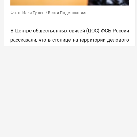
Фото: Илья Тушев / Вести Подмосковья
В Центре общественных связей (ЦОС) ФСБ России
рассказали, что в столице на территории делового
центра «Москва сити» была пресечена работа
девяти координируемых из-за границы каналов
вывода средств за рубеж с использованием
криптовалюты. В результате задержано более 20
человек, которые работали
в незарегистрированных пунктах обмена
криптовалюты, передает ТАСС.
Через такие обменники украинские кол-центры
легализовывали средства, похищенные