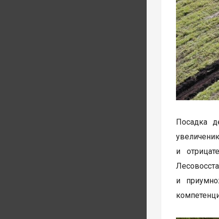
Посадка д
увеличени
и отрицат
Лесовосста
и приумно
компетенци