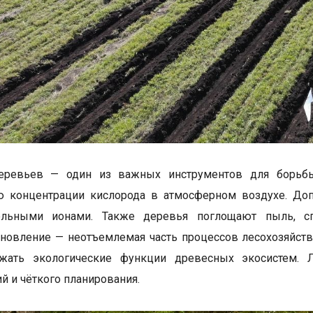
еревьев — один из важных инструментов для борьбы
ю концентрации кислорода в атмосферном воздухе. До
ельными ионами. Также деревья поглощают пыль, сп
новление — неотъемлемая часть процессов лесохозяйстве
жать экологические функции древесных экосистем. Л
й и чёткого планирования.