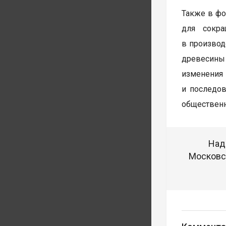
Также в фо
для сокра
в производ
древесины 
изменени
и последов
общественн
Над
Московск