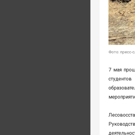
Фото: пресс-
7 мая прош
студентов
образоват
мероприяти
Лесовосст
Руководств
деятельнос