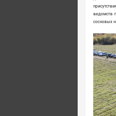
присутств
ведомств п
сосновых н