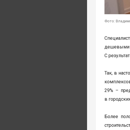
Фото: Владим
Специалис
дешевыми 
С результа
Так, в нас
комплексов
29% – пре
в городски
Более пол
строительс