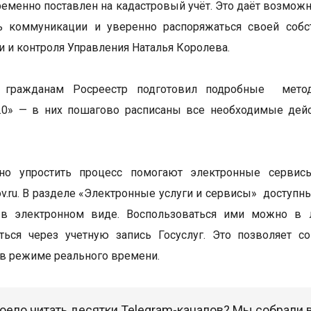
еменно поставлен на кадастровый учёт. Это даёт возможн
ь коммуникации и уверенно распоряжаться своей собст
и и контроля Управления Наталья Королева.
гражданам Росреестр подготовил подробные метод
2.0» — в них пошагово расписаны все необходимые дей
но упростить процесс помогают электронные сервис
gov.ru. В разделе «Электронные услуги и сервисы» доступ
 в электронном виде. Воспользоваться ими можно в 
ться через учетную запись Госуслуг. Это позволяет с
в режиме реального времени.
оело читать десятки Telegram-каналов? Мы собрали