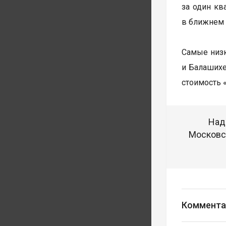
за один кв
в ближнем 
Самые низк
и Балашихе
стоимость 
Над
Московск
Коммента