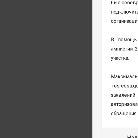
был своевр
подключит
организаци
В помощь 
амнистии 
участка.
Максималь
rosreestr.
заявлений
авторизова
обращения 
Над