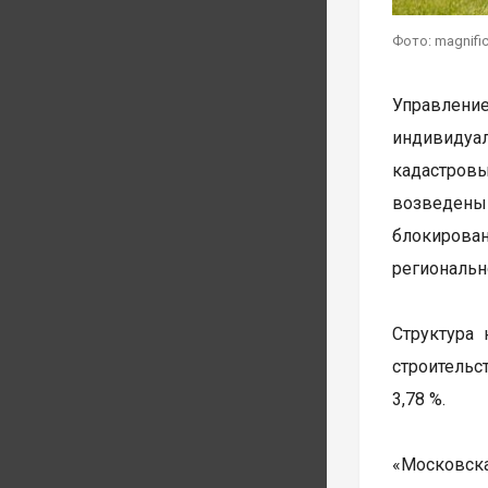
Фото: magnifi
Управлени
индивидуал
кадастровы
возведены
блокирован
региональн
Структура
строительс
3,78 %.
«Московска