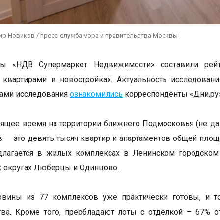
ир Новиков / пресс-служба мэра и правительства Москвы
ты «НДВ Супермаркет Недвижимости» составили рей
квартирами в новостройках. Актуальность исследовани
тами исследования
ознакомились
корреспонденты «Дни.ру»
тоящее время на территории ближнего Подмосковья (не д
 — это девять тысяч квартир и апартаментов общей площ
длагается в жилых комплексах в Ленинском городском
х округах Люберцы и Одинцово.
овины из 77 комплексов уже практически готовы, и т
тва. Кроме того, преобладают лоты с отделкой – 67% 