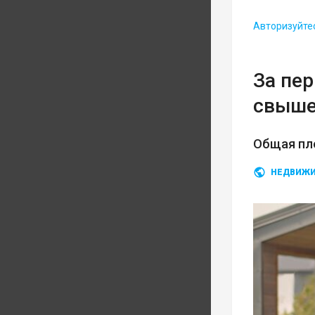
Авторизуйте
За пе
свыше
Общая пло
НЕДВИЖ