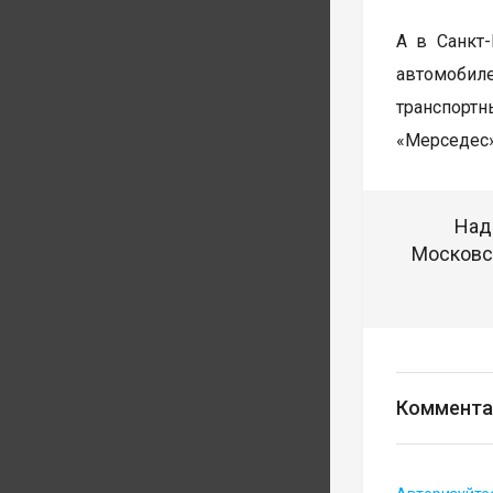
А в Санкт
автомобил
транспортн
«Мерседес»
Над
Московск
Коммента