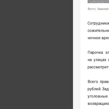
Фото: Эмилия
Сотрудник
сожительн
ночное вре
Парочка з
на улицах 
рассмотрет
Всего прав
рублей. За
уголовные 
возвращают