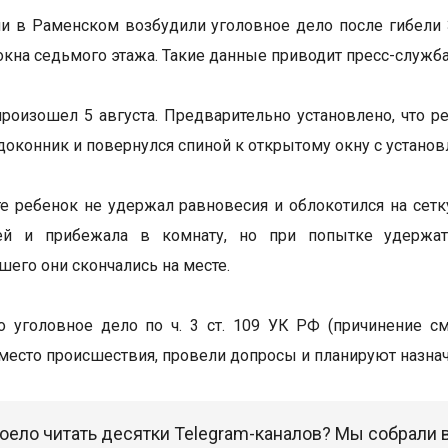
и в Раменском возбудили уголовное дело после гибели 
окна седьмого этажа. Такие данные приводит пресс-служба
роизошел 5 августа. Предварительно установлено, что р
одоконник и повернулся спиной к открытому окну с установ
те ребенок не удержал равновесия и облокотился на сет
ей и прибежала в комнату, но при попытке удержат
его они скончались на месте.
 уголовное дело по ч. 3 ст. 109 УК РФ (причинение с
место происшествия, провели допросы и планируют назна
оело читать десятки Telegram-каналов? Мы собрали