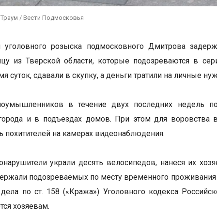
 Траум / Вести Подмосковья
и уголовного розыска подмосковного Дмитрова задерж
ицу из Тверской области, которые подозреваются в се
мя суток, сдавали в скупку, а деньги тратили на личные н
лоумышленников в течение двух последних недель п
города и в подъездах домов. При этом для воровства 
ь похитителей на камерах видеонаблюдения.
онарушители украли десять велосипедов, нанеся их хо
держали подозреваемых по месту временного проживани
дела по ст. 158 («Кража») Уголовного кодекса Россий
ся хозяевам.