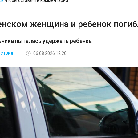
сь
чтобы оставлять комментарии
енском женщина и ребенок погибл
ьчика пыталась удержать ребенка
06.08.2026 12:20
СТВИЯ