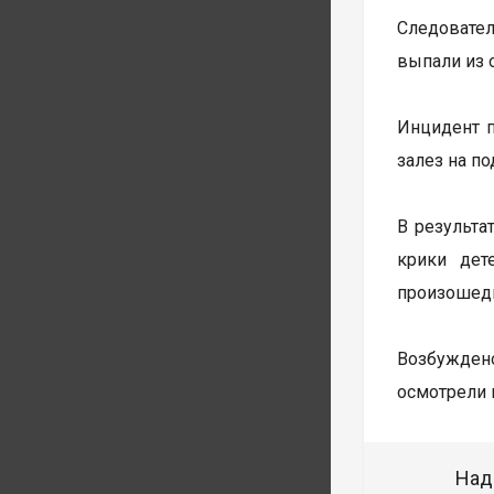
Следовател
выпали из 
Инцидент п
залез на п
В результа
крики дет
произошедш
Возбуждено
осмотрели 
Над