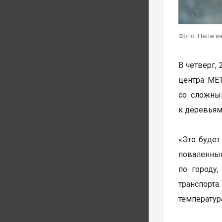
Фото: Пелагия
В четверг,
центра ME
со сложны
к деревьям
«Это будет
поваленным
по городу
транспорта
температура