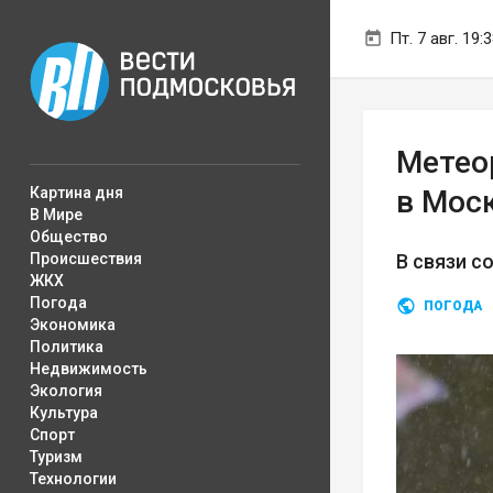
Пт. 7 авг. 19:
Метео
Картина дня
в Мос
В Мире
Общество
Происшествия
В связи 
ЖКХ
Погода
ПОГОДА
Экономика
Политика
Недвижимость
Экология
Культура
Спорт
Туризм
Технологии