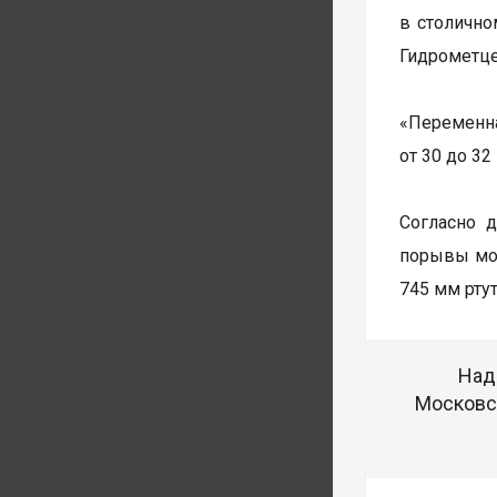
в столично
Гидрометце
«Переменна
от 30 до 32
Согласно 
порывы мог
745 мм ртут
Над
Московск