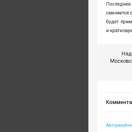
Последнее
сменяется 
будет прим
и кратков
Над
Московск
Коммента
Авторизуйте