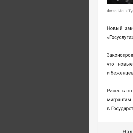
Фото: Илья Т
Новый зак
«Госуслуги
Законопрое
что новые
и беженцев
Ранее в ст
мигрантам.
в Государст
Над