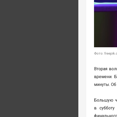
Фото: freepik
Вторая волн
времени. Б
минуты. Об
Большую ча
в субботу
финального