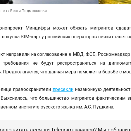
ушев / Вести Подмосковья
онопроект Минцифры может обязать мигрантов сдавать
» покупка SIM-карт у российских операторов связи станет 
кт направили на согласование в МВД, ФСБ, Роскомнадзор 
 требования не будут распространяться на дипломат
. Предполагается, что данная мера поможет в борьбе с м
олице правоохранители
пресекли
незаконную деятельность
 Выяснилось, что большинство мигрантов фактическим 
венном институте русского языка им. А.С. Пушкина.
оело читать десятки Telegram-каналов? Мы собрали