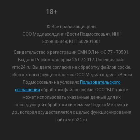
18+
© Все права защищены
ООО Медиахолдинг «Вести Подмосковья», ИНН
5028035348; КПП 502801001
Свидетельство о регистрации СМИ ЭЛ № ФС 77 - 70501.
Выдано Роскомнадзором 25.07.2017. Посещая сайт
vmo24.ru, Вы даете согласие на обработку файлов cookie,
сбор которых осуществляется ООО Медиахолдинг «Вести
Подмосковья» на условиях
Пользовательского
соглашения
обработки файлов cookie. ООО "ВП" также
может использовать указанные данные для их
последующей обработки системами Яндекс.Метрика и
др., которая осуществляется с целью функционирования
сайта vmo24.ru.
/var/www/www-root/data/www/vmo24.ru/template_footer.php