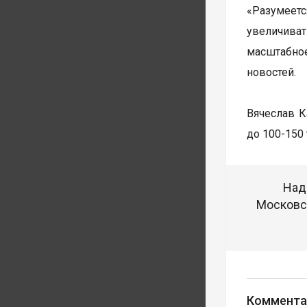
«Разумеет
увеличиват
масштабное
новостей.
Вячеслав К
до 100-150
Над
Московск
Коммента