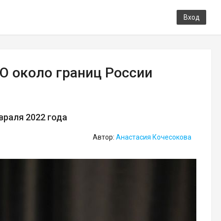
Вход
О около границ России
враля 2022 года
Автор:
Анастасия Кочесокова