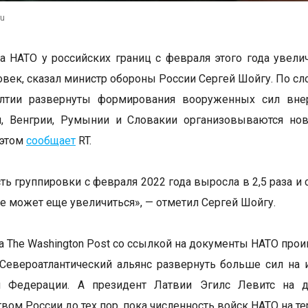
ru
а НАТО у российских границ с февраля этого года увелич
овек, сказал министр обороны России Сергей Шойгу. По сл
алтии развернуты формирования вооруженных сил внер
и, Венгрии, Румынии и Словакии организовываются но
 этом
сообщает
RT.
ть группировки с февраля 2022 года выросла в 2,5 раза и
е может еще увеличиться», — отметил Сергей Шойгу.
та The Washington Post со ссылкой на документы НАТО про
Североатлантический альянс развернуть больше сил на и
й Федерации. А президент Латвии Эгилс Левитс на д
вом России до тех пор, пока численность войск НАТО на те