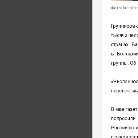
Фото: kremlin.
Группировк
тысячи чел
странах Б
в Болгари
группы. Об
«Численнос
перспектив
В мае газе
попросили 
Российско
с руководст