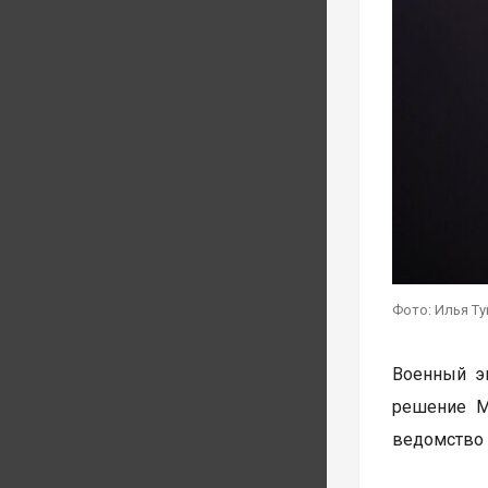
Фото: Илья Т
Военный э
решение М
ведомство 