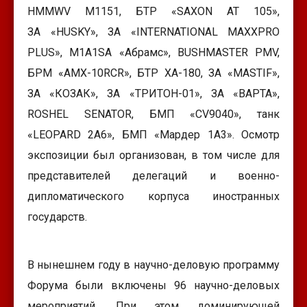
HMMWV M1151, БТР «SAXON AT 105»,
ЗА «HUSKY», ЗА «INTERNATIONAL MAXXPRO
PLUS», M1A1SA «Абрамс», BUSHMASTER PMV,
БРМ «AMX-10RCR», БТР ХА-180, ЗА «MASTIF»,
ЗА «КОЗАК», ЗА «ТРИТОН-01», ЗА «ВАРТА»,
ROSHEL SENATOR, БМП «CV9040», танк
«LEOPARD 2А6», БМП «Мардер 1A3». Осмотр
экспозиции был организован, в том числе для
представителей делегаций и военно-
дипломатического корпуса иностранных
государств.
В нынешнем году в научно-деловую программу
Форума были включены 96 научно-деловых
мероприятий. При этом доминирующей