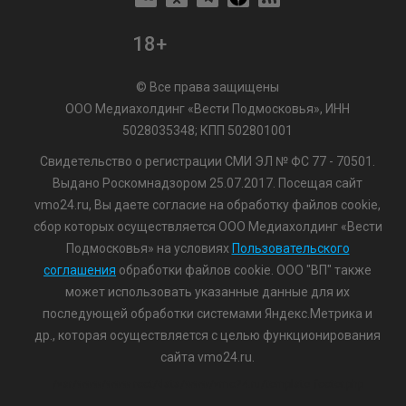
18+
© Все права защищены
ООО Медиахолдинг «Вести Подмосковья», ИНН
5028035348; КПП 502801001
Свидетельство о регистрации СМИ ЭЛ № ФС 77 - 70501.
Выдано Роскомнадзором 25.07.2017. Посещая сайт
vmo24.ru, Вы даете согласие на обработку файлов cookie,
сбор которых осуществляется ООО Медиахолдинг «Вести
Подмосковья» на условиях
Пользовательского
соглашения
обработки файлов cookie. ООО "ВП" также
может использовать указанные данные для их
последующей обработки системами Яндекс.Метрика и
др., которая осуществляется с целью функционирования
сайта vmo24.ru.
/var/www/www-root/data/www/vmo24.ru/template_footer.php