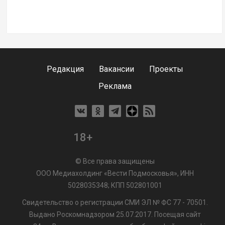
Редакция
Вакансии
Проекты
Реклама
18+
© Все права защищены
ООО Медиахолдинг «Вести Подмосковья», ИНН
5028035348; КПП 502801001
Свидетельство о регистрации СМИ ЭЛ № ФС 77 - 70501.
Выдано Роскомнадзором 25.07.2017. Посещая сайт