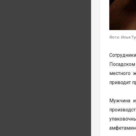
Фото: Илья Т
Сотрудник
Посадском
местного 
приводит п
Мужчина и
производст
упаковочн
амфетамин