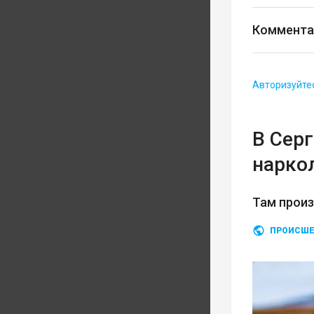
Коммента
Авторизуйте
В Сер
нарко
Там прои
ПРОИСШЕ