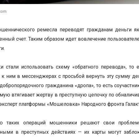
.com
ошеннического ремесла переводят гражданам деньги як
енный счет. Таким образом идет вовлечение пользовател
ти.
 стали использовать схему «обратного перевода», то е
 к ним в мессенджерах с просьбой вернуть эту сумму ден
 добропорядочного гражданина «дропа», то есть соучастни
ямую втягивает жертву в преступную цепочку по обналич
эксперт платформы «Мошеловка» Народного фронта Галакт
 таких операций мошенники решают свои проблемы
ными в преступных действиях — их карты могут заблок