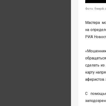
Фото: freepik
Мастера м
на определ
РИА Новос
«Мошенники
обращаться
сделать из
карту напр
аферистов 
С помощью
заподозрен