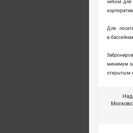
небом для 
корпоратив
Для посет
в бассейна
Заброниро
минимум за
открытым 
Над
Московск