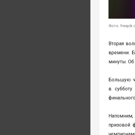
Фото: freepik
Вторая волн
времени. Б
минуты. Об
Большую ча
в субботу
финального
Напомним, 
призовой 
чемпионами