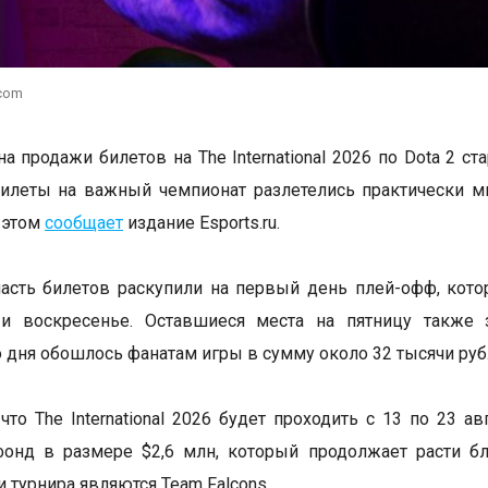
.com
а продажи билетов на The International 2026 по Dota 2 ст
илеты на важный чемпионат разлетелись практически м
 этом
сообщает
издание Esports.ru.
сть билетов раскупили на первый день плей-офф, кото
 и воскресенье. Оставшиеся места на пятницу также 
 дня обошлось фанатам игры в сумму около 32 тысячи руб
что The International 2026 будет проходить с 13 по 23 а
фонд в размере $2,6 млн, который продолжает расти б
 турнира являются Team Falcons.