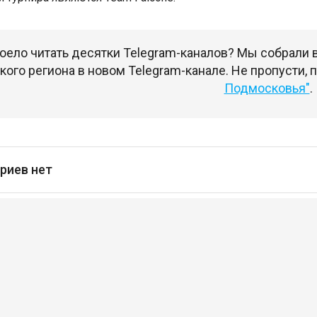
оело читать десятки Telegram-каналов? Мы собрали
ого региона в новом Telegram-канале. Не пропусти,
Подмосковья"
.
риев нет
сь
чтобы оставлять комментарии