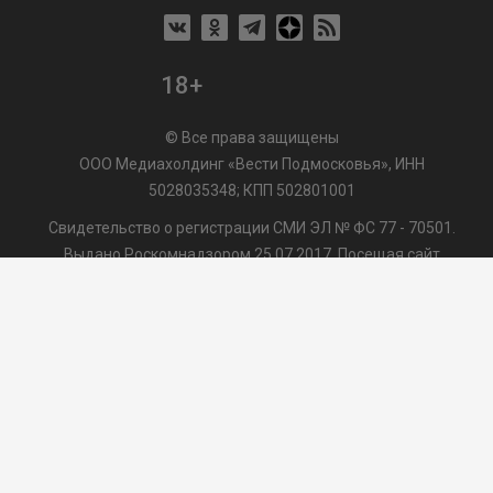
18+
© Все права защищены
ООО Медиахолдинг «Вести Подмосковья», ИНН
5028035348; КПП 502801001
Свидетельство о регистрации СМИ ЭЛ № ФС 77 - 70501.
Выдано Роскомнадзором 25.07.2017. Посещая сайт
vmo24.ru, Вы даете согласие на обработку файлов cookie,
сбор которых осуществляется ООО Медиахолдинг «Вести
Подмосковья» на условиях
Пользовательского
соглашения
обработки файлов cookie. ООО "ВП" также
может использовать указанные данные для их
последующей обработки системами Яндекс.Метрика и
др., которая осуществляется с целью функционирования
сайта vmo24.ru.