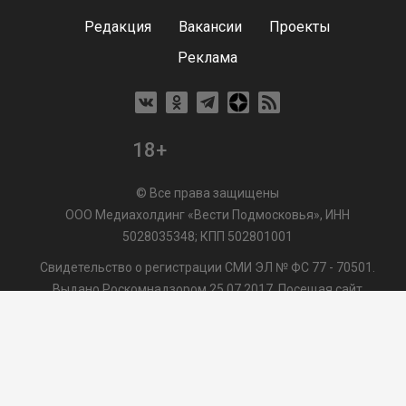
Редакция
Вакансии
Проекты
Реклама
18+
© Все права защищены
ООО Медиахолдинг «Вести Подмосковья», ИНН
5028035348; КПП 502801001
Свидетельство о регистрации СМИ ЭЛ № ФС 77 - 70501.
Выдано Роскомнадзором 25.07.2017. Посещая сайт
vmo24.ru, Вы даете согласие на обработку файлов cookie,
сбор которых осуществляется ООО Медиахолдинг «Вести
Подмосковья» на условиях
Пользовательского
соглашения
обработки файлов cookie. ООО "ВП" также
может использовать указанные данные для их