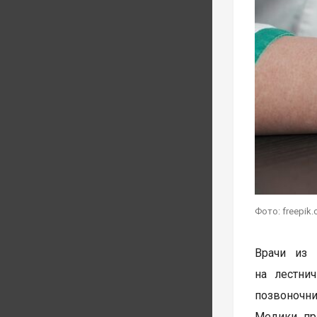
Фото: freepik
Врачи из 
на лестни
позвоночни
Медики пр