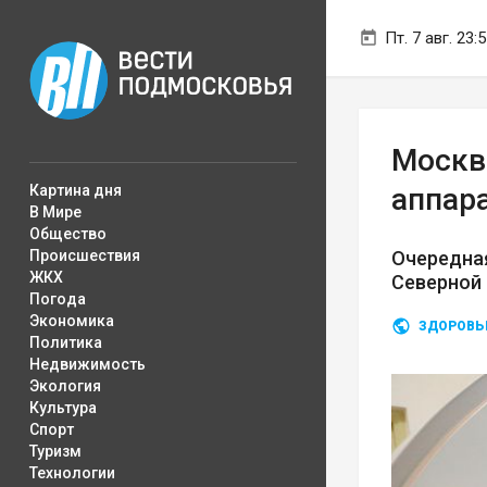
Пт. 7 авг. 23:
Москва
Картина дня
аппар
В Мире
Общество
Происшествия
Очередна
ЖКХ
Северной
Погода
Экономика
ЗДОРОВЬ
Политика
Недвижимость
Экология
Культура
Спорт
Туризм
Технологии