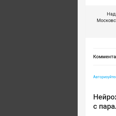
Над
Московск
Коммента
Авторизуйте
Нейро
с пар