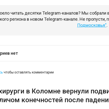
оело читать десятки Telegram-каналов? Мы собрали
ого региона в новом Telegram-канале. Не пропусти,
Подмосковья"
.
риев нет
сь
чтобы оставлять комментарии
хирурги в Коломне вернули подв
аличом конечностей после падени