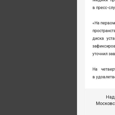
в пресс-сл
«На первом
пространст
диска уст
зафиксиро
уточнил за
На четве
в удовлетв
Над
Московск