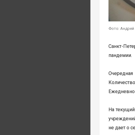
Фото: Андрей
Санкт-Пете
пандемии.
Очередная
Количество
Ежедневно 
На текущий
учреждений
не дает о с