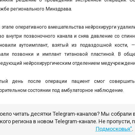
ужбе регионального Минздрава.
 этапе оперативного вмешательства нейрохирурги удал
во внутри позвоночного канала и сняв давление со спин
ановили аутоимплант, взятый из подвздошной кости, —
вали позвонки и имплант титановой пластиной. В общ
ведующий нейрохирургическим отделением медучреждени
ртый день после операции пациент смог совершит
орительном состоянии под амбулаторное наблюдение.
оело читать десятки Telegram-каналов? Мы собрали
ого региона в новом Telegram-канале. Не пропусти,
Подмосковья"
.