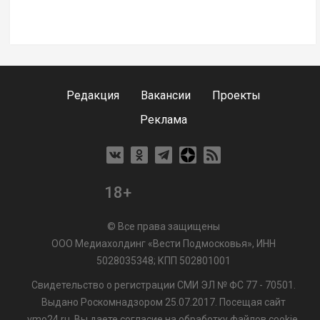
Редакция
Вакансии
Проекты
Реклама
18+
© Все права защищены
ООО Медиахолдинг «Вести Подмосковья», ИНН
5028035348; КПП 502801001
Свидетельство о регистрации СМИ ЭЛ № ФС 77 - 70501.
Выдано Роскомнадзором 25.07.2017. Посещая сайт
vmo24.ru, Вы даете согласие на обработку файлов cookie,