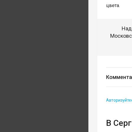
цвета.
Над
Московск
Коммента
Авторизуйте
В Сер