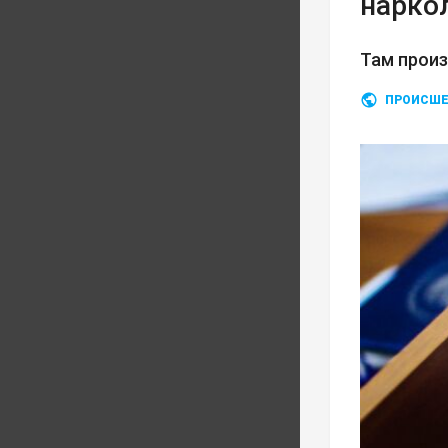
нарко
Там прои
ПРОИСШЕ