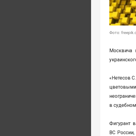
Фото: freepik
Москвича 
украинског
«Нетесов С
цветовыми
неограниче
в судебном
Фигурант в
ВС России,