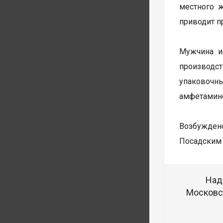
местного 
приводит п
Мужчина и
производст
упаковочн
амфетамин
Возбуждено
Посадским 
Над
Московск