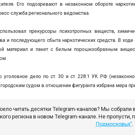
жителя. Его подозревают в незаконном обороте наркот
ресс-служба регионального ведомства.
спользовал прекурсоры психотропных веществ, химиче
ва и последующего сбыта наркотических средств. В ходе
ый материал и пакет с белым порошкообразным веществ
ом.
 уголовное дело по ст. 30 и ст. 228.1 УК РФ (незаконн
городским судом в отношении фигуранта избрана мера пре
оело читать десятки Telegram-каналов? Мы собрали
ого региона в новом Telegram-канале. Не пропусти,
Подмосковья"
.