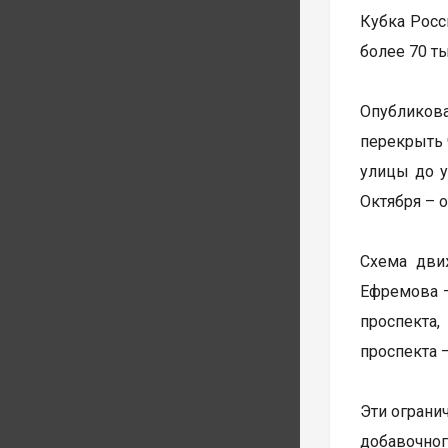
Кубка Росс
более 70 т
Опубликова
перекрыть 
улицы до у
Октября – 
Схема дви
Ефремова –
проспекта,
проспекта 
Эти огранич
добавочног