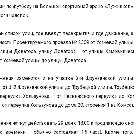
ии по футболу на Большой спортивной арене «Лужников». В
ысяч человек.
н список улиц, где введут перекрытия и где движение, а
часть Проектируемого проезда № 2309 от Усачевой улицы 
лицы Доватора, улицу Доватора – от улицы Хамовническ
от Усачевой улицы до улицы Доватора.
жения изменится и на участке 3-й Фрунзенской улиц
 от 3-й Фрунзенской улицы до Трубецкой улицы, Трубец
 переулка Хользунова – от Несвижского переулка до К
– от переулка Хользунова до дома 20, строения 1 на Комсо
ения начнут действовать 29 мая с 18:00 и продлятся до ок
о времени – обычно составляет 1,5 часа). Кроме того