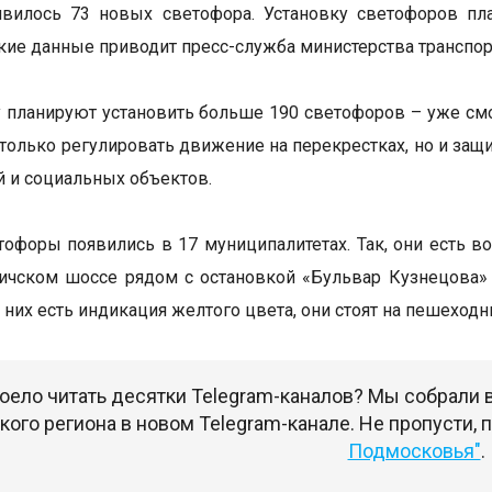
явилось 73 новых светофора. Установку светофоров пл
акие данные приводит пресс-служба министерства транспо
у планируют установить больше 190 светофоров – уже смон
 только регулировать движение на перекрестках, но и за
 и социальных объектов.
офоры появились в 17 муниципалитетах. Так, они есть во
личском шоссе рядом с остановкой «Бульвар Кузнецова
 у них есть индикация желтого цвета, они стоят на пешехо
оело читать десятки Telegram-каналов? Мы собрали
ого региона в новом Telegram-канале. Не пропусти,
Подмосковья"
.