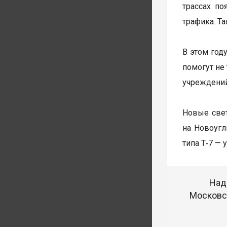
трассах по
трафика. Т
В этом год
помогут не
учреждений
Новые свет
на Новоуг
типа Т‑7 —
Над
Московск