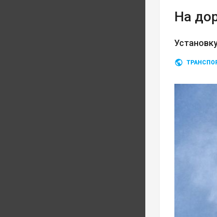
На до
Установку
ТРАНСПО