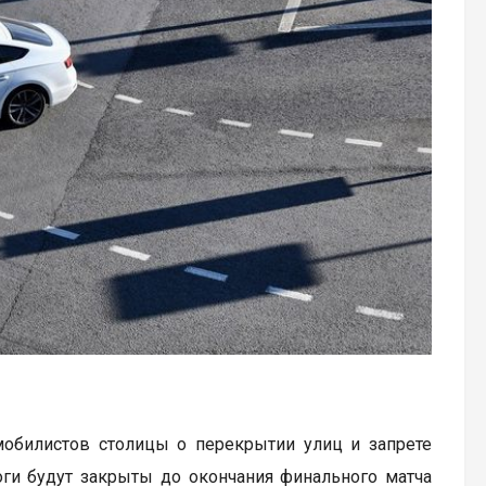
мобилистов столицы о перекрытии улиц и запрете
оги будут закрыты до окончания финального матча