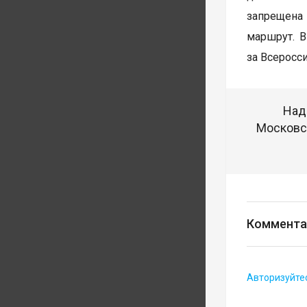
запрещена 
маршрут. В
за Всеросс
Над
Московск
Коммента
Авторизуйте