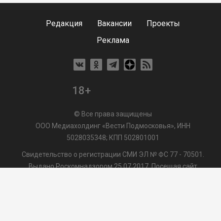
Редакция
Вакансии
Проекты
Реклама
18+
© Все права защищены
ООО Медиахолдинг «Вести Подмосковья», ИНН
5028035348; КПП 502801001
Свидетельство о регистрации СМИ ЭЛ № ФС 77 - 70501.
Выдано Роскомнадзором 25.07.2017. Посещая сайт
vmo24.ru, Вы даете согласие на обработку файлов cookie,
сбор которых осуществляется ООО Медиахолдинг «Вести
Подмосковья» на условиях
Пользовательского
соглашения
обработки файлов cookie. ООО "ВП" также