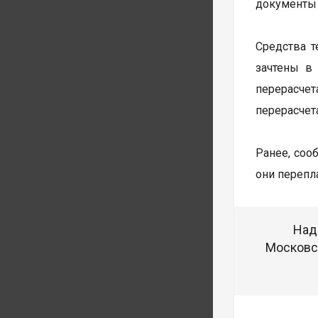
документы 
Средства т
зачтены в
перерасчет
перерасчет
Ранее, соо
они перепл
Над
Московск