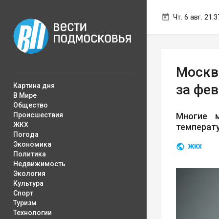
Чт. 6 авг. 21:3
Москв
Картина дня
за фе
В Мире
Общество
Происшествия
Многие 
ЖКХ
температу
Погода
Экономика
ЖКХ
Политика
Недвижимость
Экология
Культура
Спорт
Туризм
Технологии