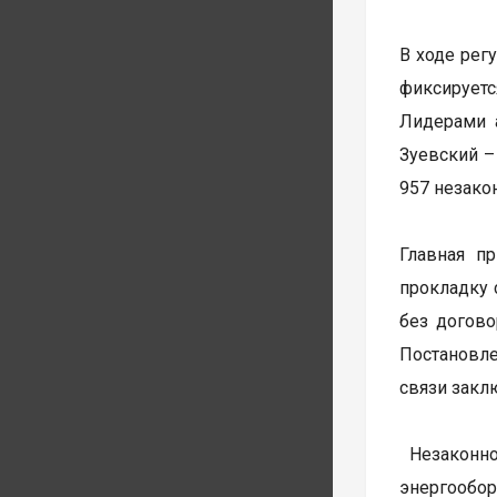
В ходе рег
фиксируетс
Лидерами а
Зуевский –
957 незако
Главная п
прокладку 
без догово
Постановле
связи закл
Незаконно
энергообо