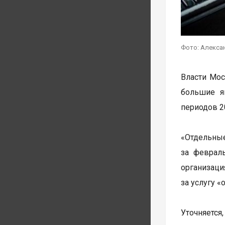
Фото: Алекса
Власти Мос
большие я
периодов 2
«Отдельные
за феврал
организац
за услугу «
Уточняетс