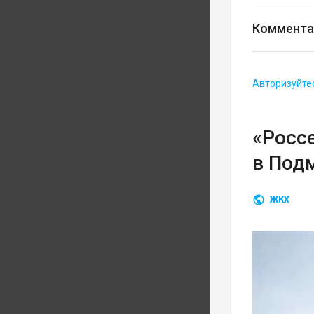
Коммента
Авторизуйте
«Росс
в Под
ЖКХ