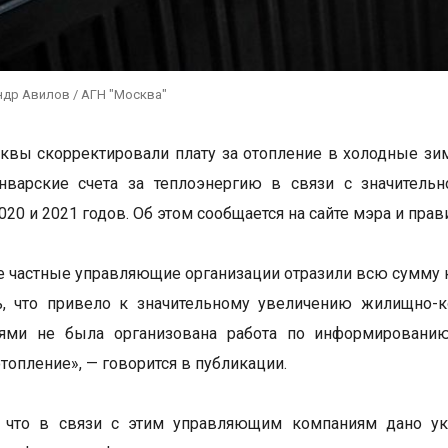
ндр Авилов / АГН "Москва"
квы скорректировали плату за отопление в холодные зим
нварские счета за теплоэнергию в связи с значитель
020 и 2021 годов. Об этом сообщается на сайте мэра и пра
 частные управляющие организации отразили всю сумму 
ь, что привело к значительному увеличению жилищно-
иями не была организована работа по информировани
отопление», — говорится в публикации.
я, что в связи с этим управляющим компаниям дано у