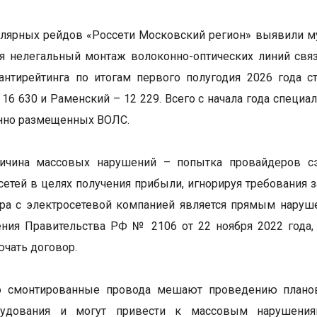
улярных рейдов «Россети Московский регион» выявили м
я нелегальный монтаж волоконно-оптических линий связ
нтирейтинга по итогам первого полугодия 2026 года с
 16 630 и Раменский – 12 229. Всего с начала года спец
нно размещенных ВОЛС.
ричина массовых нарушений – попытка провайдеров сэ
сетей в целях получения прибыли, игнорируя требования
ра с электросетевой компанией является прямым наруш
ния Правительства РФ № 2106 от 22 ноября 2022 года,
ючать договор.
 смонтированные провода мешают проведению плановы
рудования и могут привести к массовым нарушениям