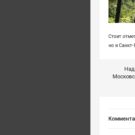
Стоит отме
но и Санкт-
Над
Московск
Коммента