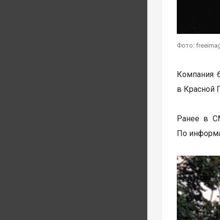
Фото: freeima
Компания б
в Красной 
Ранее в 
По информа