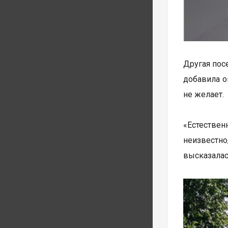
Другая пос
добавила о
не желает.
«Естествен
неизвестн
высказалас