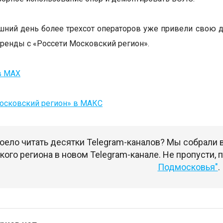
шний день более трехсот операторов уже привели свою д
ренды с «Россети Московский регион».
в MAX
осковский регион» в МАКС
оело читать десятки Telegram-каналов? Мы собрали
ого региона в новом Telegram-канале. Не пропусти,
Подмосковья"
.