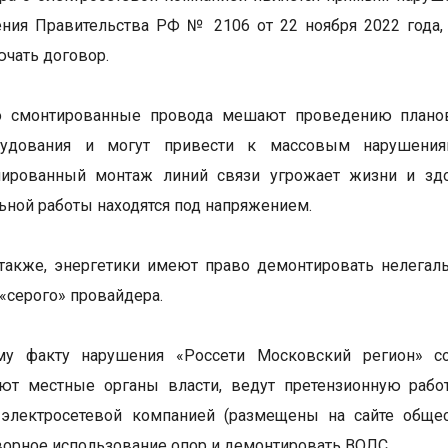
ния Правительства РФ № 2106 от 22 ноября 2022 года,
ючать договор.
 смонтированные провода мешают проведению плановы
рудования и могут привести к массовым нарушениям
нированный монтаж линий связи угрожает жизни и з
ьной работы находятся под напряжением.
также, энергетики имеют право демонтировать нелегал
 «серого» провайдера.
у факту нарушения «Россети Московский регион» с
ют местные органы власти, ведут претензионную работ
 электросетевой компанией (размещены на сайте общес
ворное использование опор и демонтировать ВОЛС.