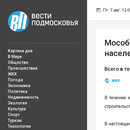
Пт. 7 авг. 12:
Мособ
Картина дня
насел
В Мире
Общество
Происшествия
Всего в т
ЖКХ
Погода
ЖКХ
Экономика
Политика
Недвижимость
В течение 
Экология
строительс
Культура
Спорт
Туризм
В настояще
Технологии