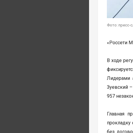
Фото: пресс-
«Россети М
В ходе рег
фиксируетс
Лидерами а
Зуевский –
957 незако
Главная п
прокладку 
без догово