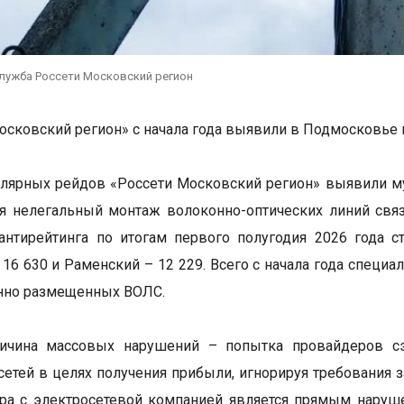
служба Россети Московский регион
осковский регион» с начала года выявили в Подмосковье
улярных рейдов «Россети Московский регион» выявили м
я нелегальный монтаж волоконно-оптических линий связ
нтирейтинга по итогам первого полугодия 2026 года с
 16 630 и Раменский – 12 229. Всего с начала года спец
нно размещенных ВОЛС.
ричина массовых нарушений – попытка провайдеров сэ
сетей в целях получения прибыли, игнорируя требования
ра с электросетевой компанией является прямым наруш