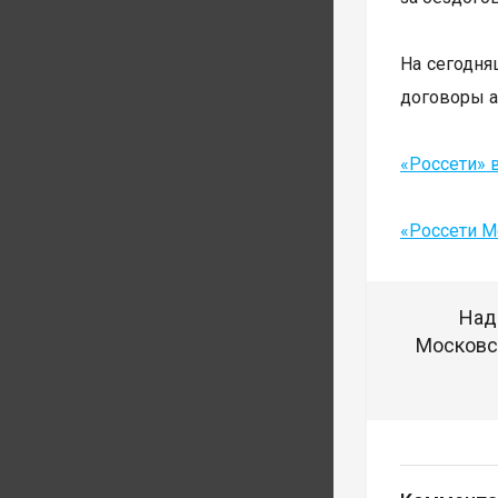
На сегодня
договоры а
«Россети» 
«Россети М
Над
Московск