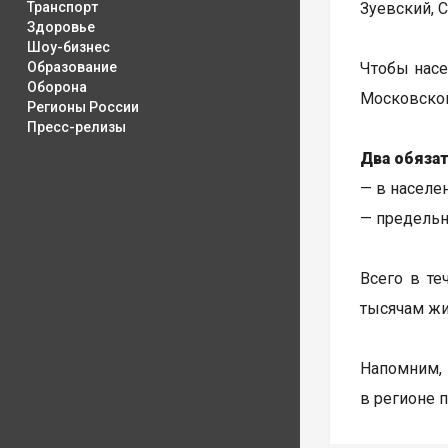
Транспорт
Зуевский, 
Здоровье
Шоу-бизнес
Образование
Чтобы насе
Оборона
Московской
Регионы России
Пресс-релизы
Два обяза
— в населе
— предельн
Всего в те
тысячам жи
Напомним,
в регионе 