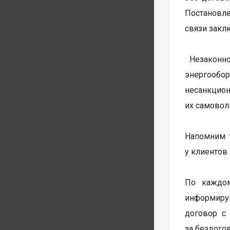
Постановле
связи закл
Незаконно
энергообо
несанкцио
их самовол
Напомним 
у клиентов
По каждом
информиру
договор с
за бездого