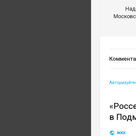
Над
Московск
Коммента
Авторизуйте
«Росс
в Под
ЖКХ